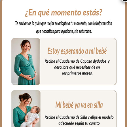
y a mano todos los artículos de higiene de
tu bebé y con un aspecto tan bonito que
da gusto abrirlo.
En tejido resistente e impermeable
estampado Provenza Tulipán Azul de 26
x 15 x 10 cm, con interior
cuidadosamente organizado con bolsillos
también es impermeable para limpiar en
segundos.
Coordinado con el bolso, la maleta y el
cambiador de la Colección para un
resultado de conjunto impecable.
Fabricado artesanalmente en España
con materiales de primera calidad.