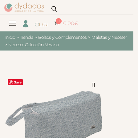
0
0.00
€
Lista
Inicio
>
Tienda
>
Bolsos y Complementos
>
Maletas y Neceser
>
Neceser Colección Verano
Save