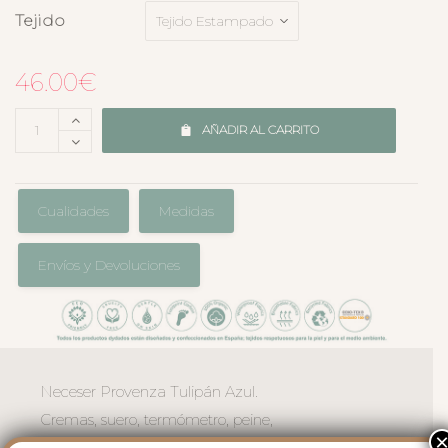
Tejido
46.00
€
AÑADIR AL CARRITO
Cualidades
Medidas
Envíos y Devoluciones
Neceser Provenza Tulipán Azul.
Cremas, suero, termómetro, peine,
tijerita… Este neceser mantiene en orden