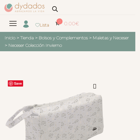
0
0.00
€
Lista
Inicio
>
Tienda
>
Bolsos y Complementos
>
Maletas y Neceser
>
Neceser Colección Invierno
Save