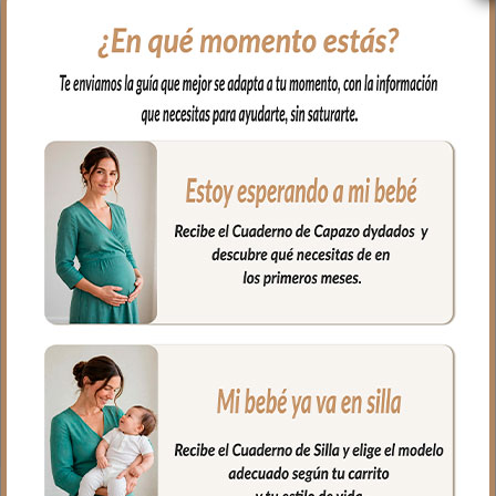
Para el interior tejido blanco
impermeable; muy fácil de limpiar por
dentro y por fuera con paño húmedo y
cuando necesites puedes lavar en
lavadora siempre agua fría jabones no
abrasivos y secado al natural.
Cierre con cremallera al tono del
estampado.
Puedes llevar las cositas del aseo tu bebé
bien organizadas en el interior.
Medidas Neceser:
26 cms Ancho
15 cms Alto
10 cms de lomo