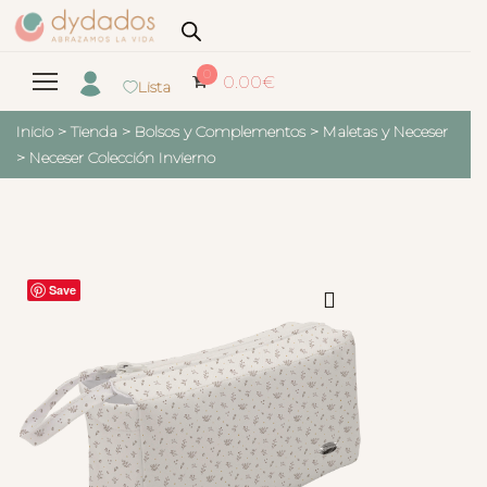
0
0.00
€
Lista
Inicio
>
Tienda
>
Bolsos y Complementos
>
Maletas y Neceser
>
Neceser Colección Invierno
Save