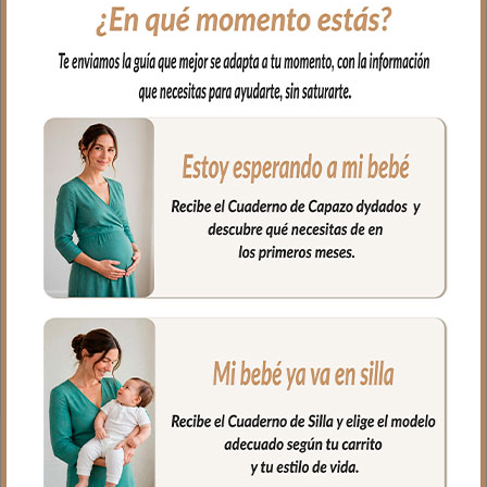
impermeable; muy fácil de limpiar por
dentro y por fuera con paño húmedo y
cuando necesites puedes lavar en
lavadora siempre agua fría jabones no
abrasivos y secado al natural.
Cierre con cremallera al tono del
estampado.
Puedes llevar las cositas del aseo tu bebé,
bien organizadas en el interior.
Medidas:
26 cms Ancho
15 cms Alto
10 cms de lomo