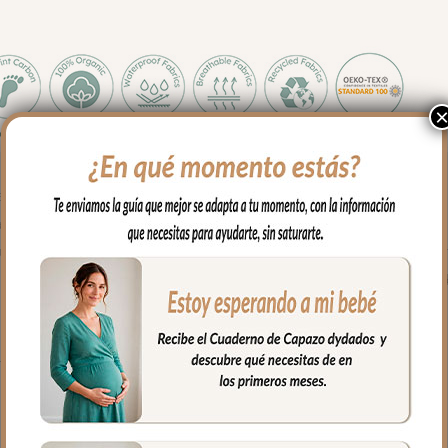
el uso diario con tu bebé.
paseos con tu bebé o en casa.
y suave y agradable. Para el interior tejido blanco impermeable; 
 y cuando necesites puedes lavar en lavadora siempre agua fría j
rganizadas en el interior.