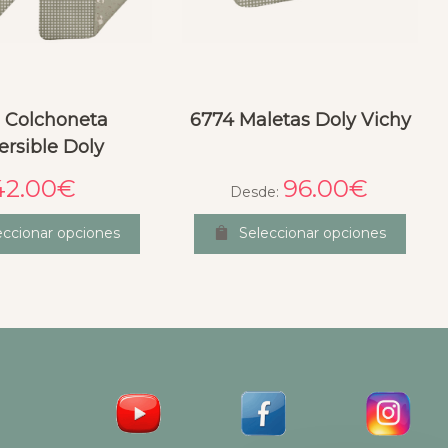
 Colchoneta
6774 Maletas Doly Vichy
ersible Doly
42.00
€
96.00
€
Desde:
eccionar opciones
Seleccionar opciones