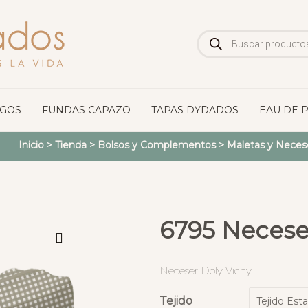
Búsqueda
de
productos
OGOS
FUNDAS CAPAZO
TAPAS DYDADOS
EAU DE 
Inicio
>
Tienda
>
Bolsos y Complementos
>
Maletas y Neces
6795 Necese
Neceser Doly Vichy
Tejido