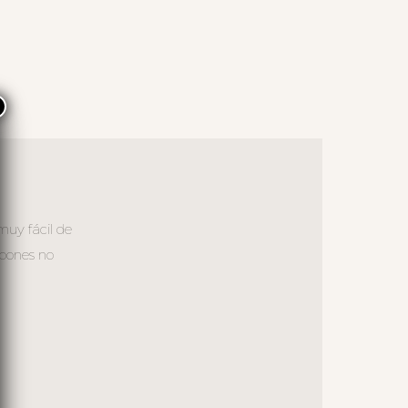
×
muy fácil de
abones no