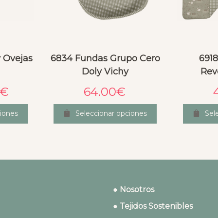
 Ovejas
6834 Fundas Grupo Cero
6918
Doly Vichy
Rev
€
64.00
€
iones
Seleccionar opciones
Sel
● Nosotros
● Tejidos Sostenibles