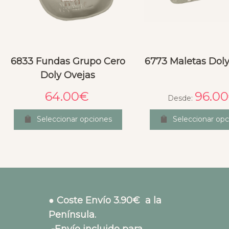
6833 Fundas Grupo Cero
6773 Maletas Doly
Doly Ovejas
64.00
€
96.00
Desde:
Seleccionar opciones
Seleccionar opc
● Coste Envío 3.90€ a la
Península.