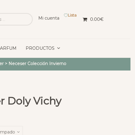
Lista
Mi cuenta
0.00
€
PARFUM
PRODUCTOS
er
>
Neceser Colección Invierno
r Doly Vichy