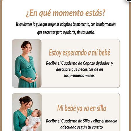
muy suave y agradable. Para el interior
tejido blanco impermeable; muy fácil de
limpiar por dentro y por fuera con paño
húmedo y cuando necesites puedes lavar
en lavadora siempre agua fría jabones no
abrasivos y secado al natural.
Cierre con cremallera al tono del
estampado.
Puedes llevar las cositas del aseo tu bebé,
bien organizadas en el interior.
Medidas:
26 cms Ancho
15 cms Alto
10 cms de lomo