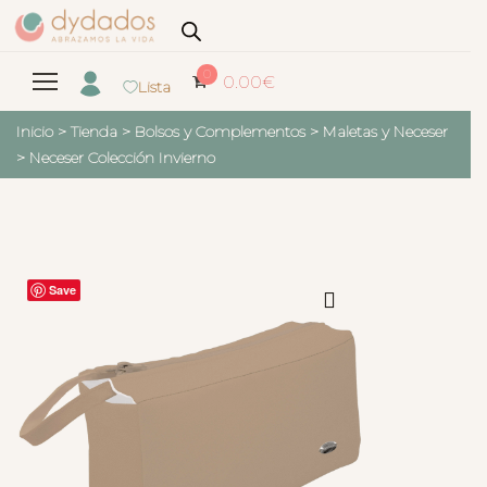
0
0.00
€
Lista
Inicio
>
Tienda
>
Bolsos y Complementos
>
Maletas y Neceser
>
Neceser Colección Invierno
Save