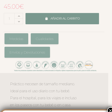
45.00
€
AÑADIR AL CARRITO
Medidas
Cualidades
Envíos y Devoluciones
Práctico neceser de tamaño mediano.
Ideal para el uso diario con tu bebé.
Para el hospital, para los viajes e incluso
en los paseos con tu bebé o en casa.
El exterior en polipiel lisa impermeable,