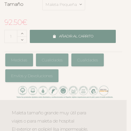
Tamaño
92.50
€
AÑADIR AL CARRITO
Medidas
Cualidades
Cualidades
Envíos y Devoluciones
Maleta tamaño grande muy útil para
viajes o para maleta de hospital
El exterior en polipiel lisa impermeable,