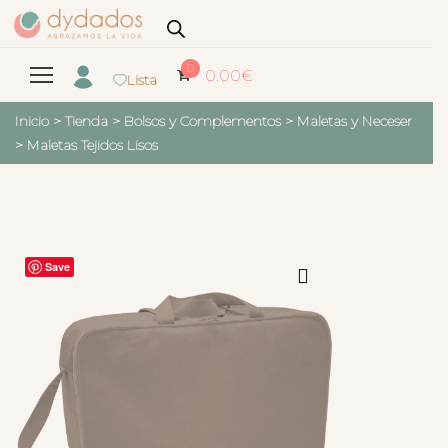
0
0.00
€
Lista
Inicio
>
Tienda
>
Bolsos y Complementos
>
Maletas y Neceser
>
Maletas Tejidos Lisos
Save