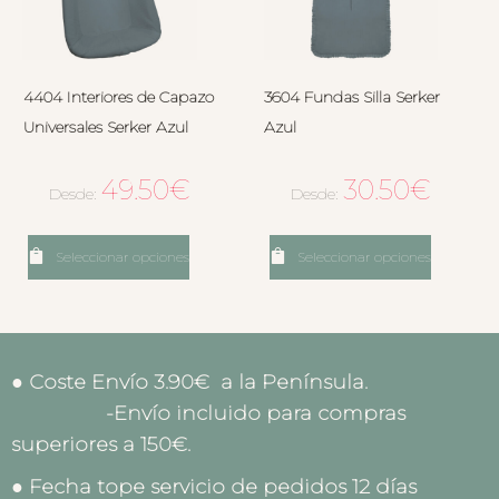
4404 Interiores de Capazo
3604 Fundas Silla Serker
Universales Serker Azul
Azul
49.50
€
30.50
€
Desde:
Desde:
Seleccionar opciones
Seleccionar opciones
● Coste Envío 3.90€ a la Península.
-Envío incluido para compras
superiores a 150€.
● Fecha tope servicio de pedidos 12 días