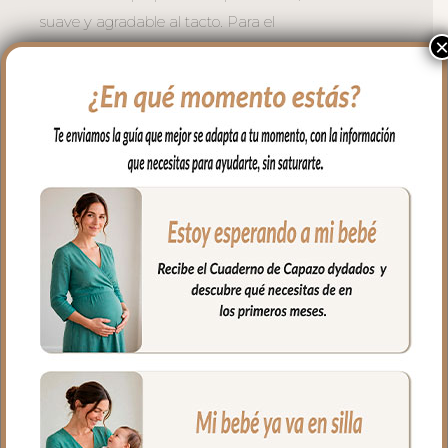
suave y agradable al tacto. Para el
interior tejido blanco impermeable; muy
fácil de limpiar por los dos lados con paño
húmedo y cuando necesites puedes lavar
en lavadora siempre agua fría jabones no
abrasivos y secado al natural.
Cierre con cremallera de doble carro al
tono del estampado.
Puedes llevar todas las cositas de tu bebé
bien organizadas y sujetas en el interior y
además cuenta con un bolsillo interior
con cremallera.
Ideal para llevar de la mano con sus asas
cortas o llevar al hombro con el asa largo.
Medidas:
56 cms Ancho