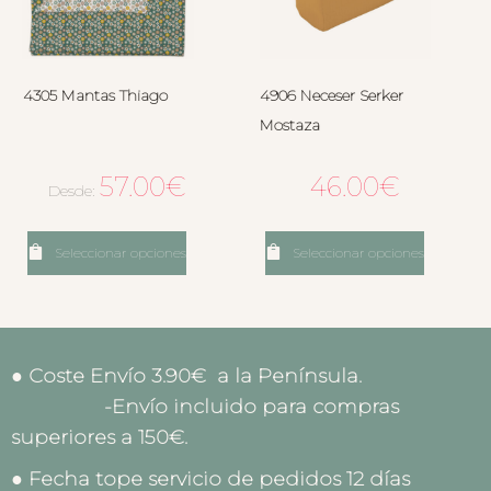
4305 Mantas Thiago
4906 Neceser Serker
Mostaza
57.00
€
46.00
€
Desde:
Seleccionar opciones
Seleccionar opciones
● Coste Envío 3.90€ a la Península.
-Envío incluido para compras
superiores a 150€.
● Fecha tope servicio de pedidos 12 días