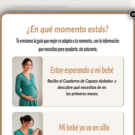
Para el interior tejido blanco
impermeable; muy fácil de limpiar por
dentro con paño húmedo y cuando
necesites puedes lavar en lavadora
siempre agua fría jabones no abrasivos y
secado al natural.
Cierre con cremallera de doble carro al
tono del estampado.
Puedes llevar todas las cositas de tu bebé
bien organizadas y sujetas en el interior y
además cuenta con un bolsillo interior
con cremallera.
Ideal para llevar de la mano con sus asas
cortas o llevar al hombro con el asa largo.
Medidas Maleta:
56 cms Ancho