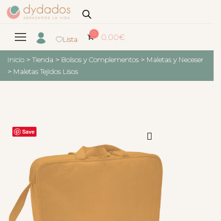
0
0.00
€
Lista
Inicio
>
Tienda
>
Bolsos y Complementos
>
Maletas y Neceser
>
Maletas Tejidos Lisos
Save