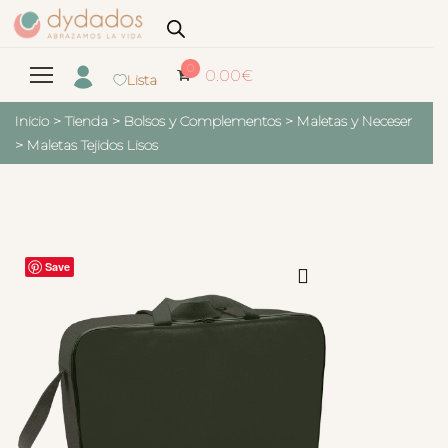
0
0.00
€
Lista
Inicio
>
Tienda
>
Bolsos y Complementos
>
Maletas y Neceser
>
Maletas Tejidos Lisos
Save