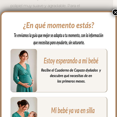
polipiel muy suave y agradable. Para el
interior tejido blanco impermeable; muy
fácil de limpiar por los dos lados con paño
húmedo y cuando necesites puedes lavar
en lavadora siempre agua fría jabones no
abrasivos y secado al natural.
Cierre con cremallera de doble carro al
tono del estampado.
Puedes llevar todas las cositas de tu bebé
bien organizadas y sujetas en el interior y
además cuenta con un bolsillo interior
con cremallera.
Ideal para llevar de la mano con sus asas
cortas o llevar al hombro con el asa largo.
Medidas Maleta:
56 cms Ancho