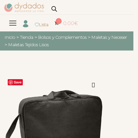
0
0.00
€
Lista
Inicio
>
Tienda
>
Bolsos y Complementos
>
Maletas y Neceser
>
Maletas Tejidos Lisos
Save