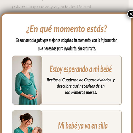
polipiel muy suave y agradable. Para el
interior tejido blanco impermeable; muy
fácil de limpiar por los dos lados con paño
húmedo y cuando necesites puedes lavar
en lavadora siempre agua fría jabones no
abrasivos y secado al natural.
Cierre con cremallera de doble carro al
tono del estampado.
Puedes llevar todas las cositas de tu bebé
bien organizadas y sujetas en el interior y
además cuenta con un bolsillo interior
con cremallera.
Ideal para llevar de la mano con sus asas
cortas o llevar al hombro con el asa largo.
Medidas Maleta:
56 cms Ancho