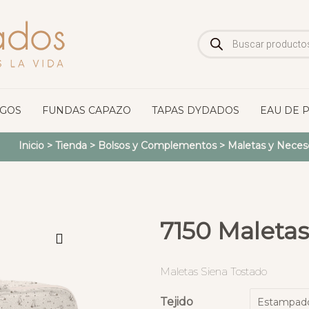
Búsqueda
de
productos
OGOS
FUNDAS CAPAZO
TAPAS DYDADOS
EAU DE 
Inicio
>
Tienda
>
Bolsos y Complementos
>
Maletas y Neces
7150 Maletas
Maletas Siena Tostado
Tejido