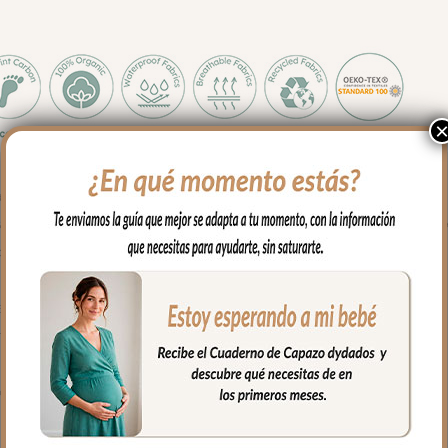
ra maleta de hospital
ve y agradable al tacto. Para el interior tejido blanco impermeabl
 cuando necesites puedes lavar en lavadora siempre agua fría jab
l estampado.
rganizadas y sujetas en el interior y además cuenta con un bolsillo 
o llevar al hombro con el asa largo.