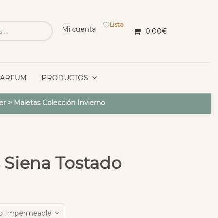
Lista
Mi cuenta
0.00
€
PARFUM
PRODUCTOS
er
>
Maletas Colección Invierno
 Siena Tostado