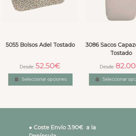
5055 Bolsos Adel Tostado
3086 Sacos Capaz
Tostado
52.50
€
82.00
Desde:
Desde:
Seleccionar opciones
Seleccionar opc
● Coste Envío 3.90€ a la