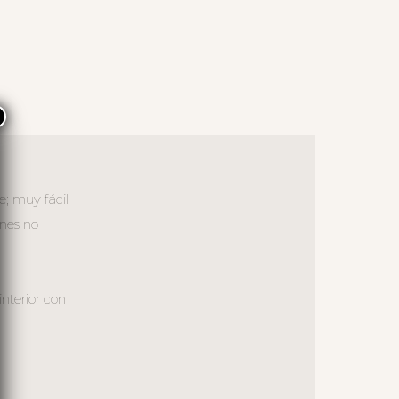
×
e; muy fácil
ones no
interior con