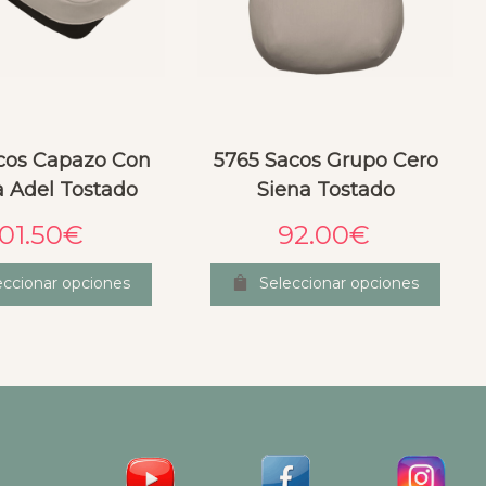
cos Capazo Con
5765 Sacos Grupo Cero
a Adel Tostado
Siena Tostado
101.50
€
92.00
€
eccionar opciones
Seleccionar opciones