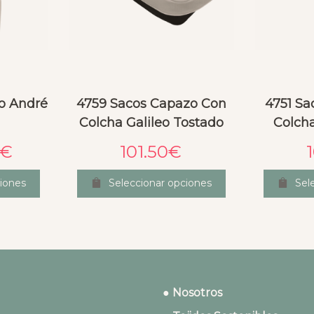
o André
4759 Sacos Capazo Con
4751 Sa
Colcha Galileo Tostado
Colch
€
101.50
€
iones
Seleccionar opciones
Sel
● Nosotros