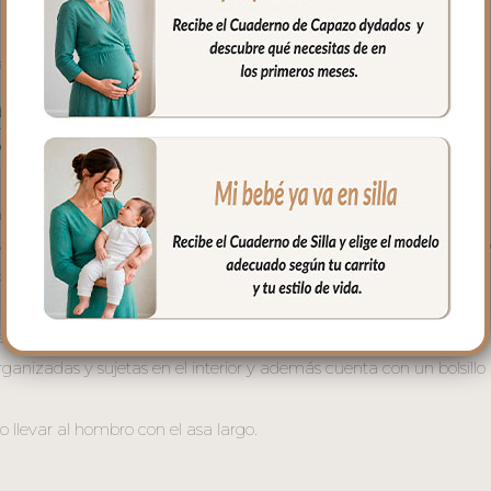
ra maleta de hospital
ve y agradable al tacto. Para el interior tejido blanco impermeabl
 cuando necesites puedes lavar en lavadora siempre agua fría jab
l estampado.
rganizadas y sujetas en el interior y además cuenta con un bolsillo 
o llevar al hombro con el asa largo.