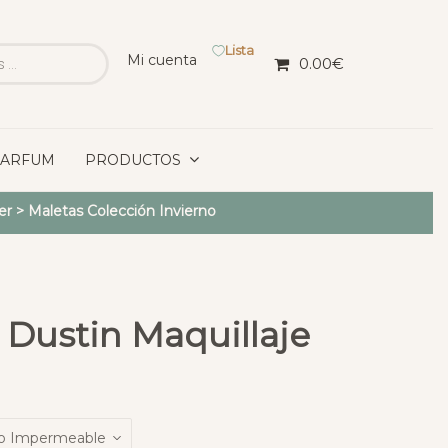
Lista
Mi cuenta
0.00
€
PARFUM
PRODUCTOS
er
>
Maletas Colección Invierno
 Dustin Maquillaje