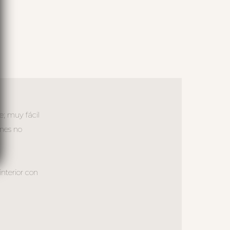
e; muy fácil
ones no
interior con