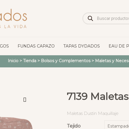
Búsqueda
de
productos
OGOS
FUNDAS CAPAZO
TAPAS DYDADOS
EAU DE 
Inicio
>
Tienda
>
Bolsos y Complementos
>
Maletas y Neces
7139 Maletas
Maletas Dustin Maquillaje
Tejido