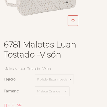
6781 Maletas Luan
Tostado -Visón
Maletas Luan Tostado -Visón
Tejido
Tamaño
115.50
€