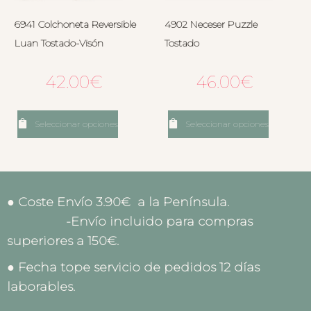
6941 Colchoneta Reversible
4902 Neceser Puzzle
Luan Tostado-Visón
Tostado
42.00
€
46.00
€
Seleccionar opciones
Seleccionar opciones
● Coste Envío 3.90€ a la Península.
-Envío incluido para compras
superiores a 150€.
● Fecha tope servicio de pedidos 12 días
laborables.