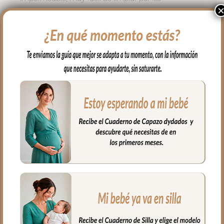
dos lados con paño húmedo y cuando
necesites puedes lavar en lavadora
siempre agua fría jabones no abrasivos y
secado al natural.
Cierre con cremallera de doble carro al
tono del estampado.
Puedes llevar todas las cositas de tu bebé
bien organizadas y sujetas en el interior y
además cuenta con un bolsillo interior
con cremallera.
Ideal para llevar de la mano con sus asas
cortas o llevar al hombro con el asa largo.
Medidas:
56 cms Ancho
40 cms Ancho
16 cms de lomo