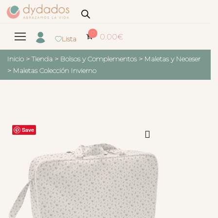
0
0.00
€
Lista
Inicio
>
Tienda
>
Bolsos y Complementos
>
Maletas y Neceser
>
Maletas Colección Invierno
Save