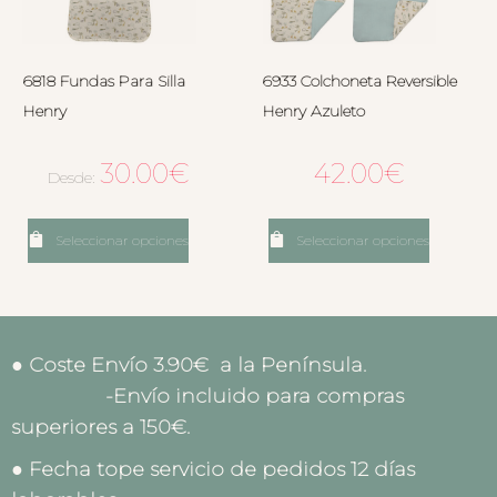
6818 Fundas Para Silla
6933 Colchoneta Reversible
Henry
Henry Azuleto
30.00
€
42.00
€
Desde:
Seleccionar opciones
Seleccionar opciones
● Coste Envío 3.90€ a la Península.
-Envío incluido para compras
superiores a 150€.
● Fecha tope servicio de pedidos 12 días