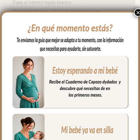
Para el interior tejido blanco
impermeable; muy fácil de limpiar por los
dos lados con paño húmedo y cuando
necesites puedes lavar en lavadora
siempre agua fría jabones no abrasivos y
secado al natural.
Cierre con cremallera de doble carro al
tono del estampado.
Puedes llevar todas las cositas de tu bebé
bien organizadas y sujetas en el interior y
además cuenta con un bolsillo interior
con cremallera.
Ideal para llevar de la mano con sus asas
cortas o llevar al hombro con el asa largo.
Medidas:
47 cms Ancho