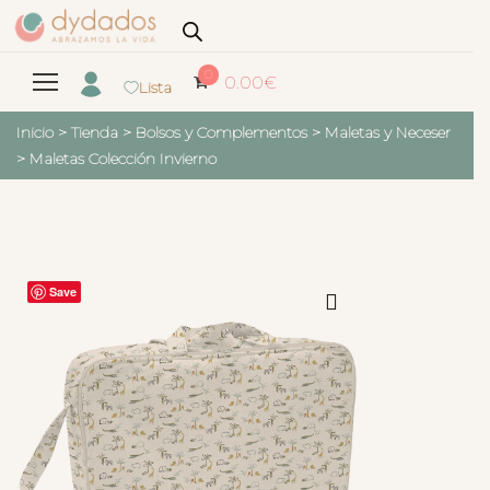
0
0.00
€
Lista
Inicio
>
Tienda
>
Bolsos y Complementos
>
Maletas y Neceser
>
Maletas Colección Invierno
Save