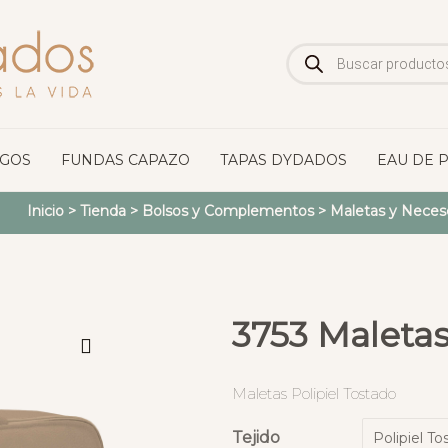
Búsqueda
de
productos
OGOS
FUNDAS CAPAZO
TAPAS DYDADOS
EAU DE 
Inicio
>
Tienda
>
Bolsos y Complementos
>
Maletas y Neces
3753 Maletas
Maletas Polipiel Tostado
Tejido