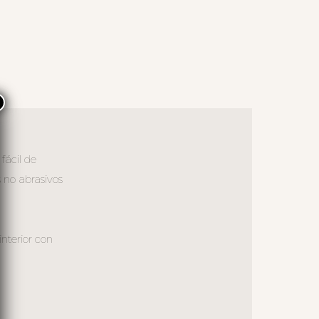
×
fácil de
 no abrasivos
interior con