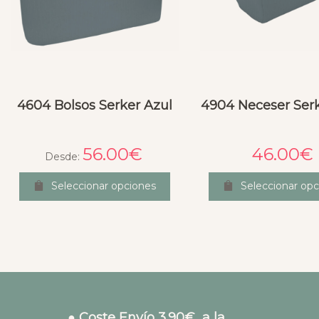
4604 Bolsos Serker Azul
4904 Neceser Serk
56.00
€
46.00
€
Desde:
Seleccionar opciones
Seleccionar opc
● Coste Envío 3.90€ a la