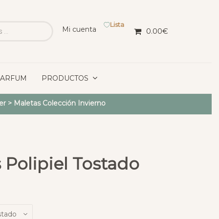
Lista
Mi cuenta
0.00
€
PARFUM
PRODUCTOS
er
>
Maletas Colección Invierno
 Polipiel Tostado