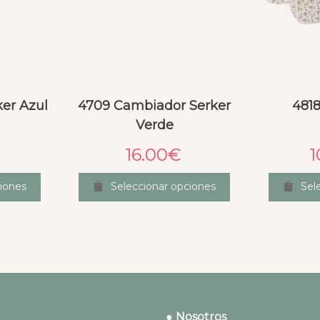
er Azul
4709 Cambiador Serker
481
Verde
16.00
€
1
iones
Seleccionar opciones
Sel
● Nosotros