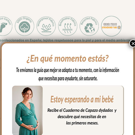
ra maleta de hospital
agradable al tacto. Para el interior tejido blanco impermeable; muy 
ndo necesites puedes lavar en lavadora siempre agua fría jabones
l estampado.
rganizadas y sujetas en el interior y además cuenta con un bolsillo 
o llevar al hombro con el asa largo.