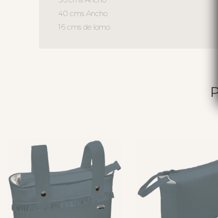
40 cms Ancho
16 cms de lomo