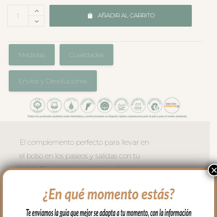
AÑADIR AL CARRITO
Medidas
Cualidades
Envíos y Devoluciones
El complemento perfecto para llevar en
el bolso en los paseos y salidas con tu
bebé. Cambiador en tejido polipiel
estampada, una polipiel muy suave y
agradable.
En el interior tejido blanco e impermeable