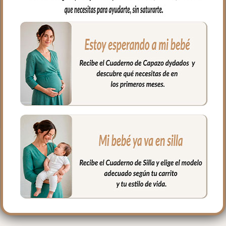
para los posibles escapes del bebé.
Muy fácil de limpiar por ambos lados,
puedes limpiar con paño húmedo y
cuando necesites puedes lavar en
lavadora, siempre agua fría, jabones no
abrasivos y secado al natural. Recuerda
quitar el culete rígido antes de lavar.
Medidas: 38 x 58 cms
PRODUCTOS
RELACIONADOS