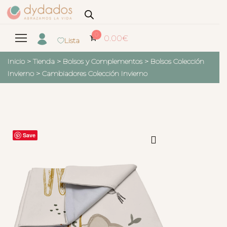
0
0.00
€
Lista
Inicio
>
Tienda
>
Bolsos y Complementos
>
Bolsos Colección
Invierno
>
Cambiadores Colección Invierno
Save