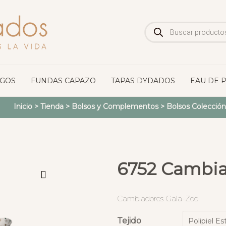
Búsqueda
de
productos
OGOS
FUNDAS CAPAZO
TAPAS DYDADOS
EAU DE 
Inicio
>
Tienda
>
Bolsos y Complementos
>
Bolsos Colección
6752 Cambia
Cambiadores Gala-Zoe
Tejido