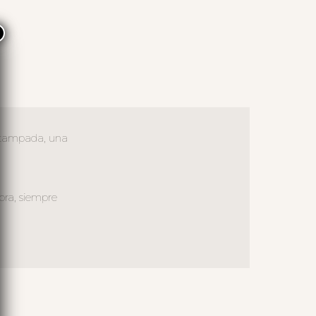
×
 estampada, una
ora, siempre