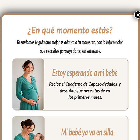
en los paseos y salidas con tu bebé. Cambiador en tejido polipiel
os posibles escapes del bebé.
impiar con paño húmedo y cuando necesites puedes lavar en lavad
l. Recuerda quitar el culete rígido antes de lavar.