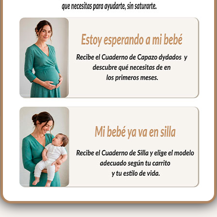
para los posibles escapes del bebé.
Muy fácil de limpiar por ambos lados,
puedes limpiar con paño húmedo y
cuando necesites puedes lavar en
lavadora, siempre agua fría, jabones no
abrasivos y secado al natural.
Medidas: 38 x 58 cms
PRODUCTOS
RELACIONADOS