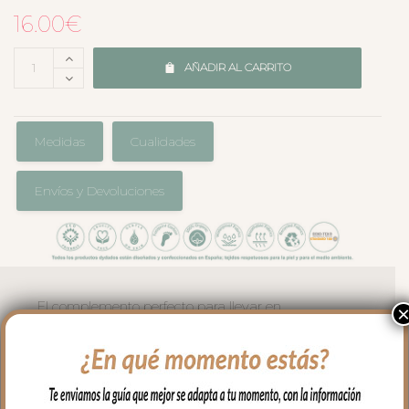
16.00
€
AÑADIR AL CARRITO
Medidas
Cualidades
Envíos y Devoluciones
El complemento perfecto para llevar en
el bolso en los paseos y salidas con tu
bebé. Cambiador en tejido polipiel lisa,
una polipiel muy suave y agradable.
En el interior tejido blanco e impermeable