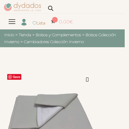
0
0.00
€
Lista
Inicio
>
Tienda
>
Bolsos y Complementos
>
Bolsos Colección
Invierno
>
Cambiadores Colección Invierno
Save