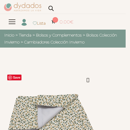
0
0.00
€
Lista
Inicio
>
Tienda
>
Bolsos y Complementos
>
Bolsos Colección
Invierno
>
Cambiadores Colección Invierno
Save