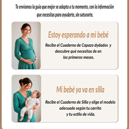
muy resistente e impermeable.
En el interior tejido blanco e impermeable
para los posibles escapes del bebé.
Muy fácil de limpiar por ambos lados,
puedes limpiar con paño húmedo y
cuando necesites puedes lavar en
lavadora, siempre agua fría, jabones no
abrasivos y secado al natural. Recuerda
quitar el culete rígido antes de lavar.
Medidas: 38 x 58 cms
PRODUCTOS
RELACIONADOS