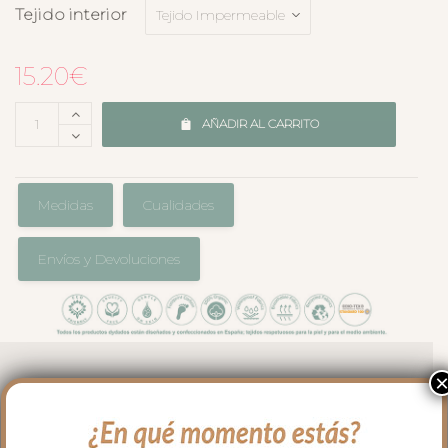
Tejido interior
15.20
€
AÑADIR AL CARRITO
Medidas
Cualidades
Envíos y Devoluciones
El complemento perfecto para llevar en
el bolso en los paseos y salidas con tu
bebé. Cambiador en tejido estampado