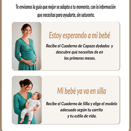
estampada, una polipiel muy suave y
agradable.
En el interior tejido blanco e impermeable
para los posibles escapes del bebé.
Muy fácil de limpiar por ambos lados,
puedes limpiar con paño húmedo y
cuando necesites puedes lavar en
lavadora, siempre agua fría, jabones no
abrasivos y secado al natural.
Medidas: 38 x 58 cms
PRODUCTOS
RELACIONADOS