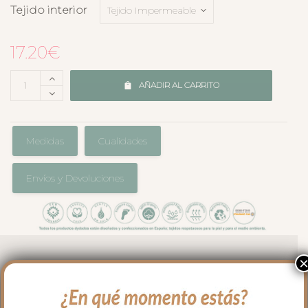
Tejido interior
17.20
€
AÑADIR AL CARRITO
Medidas
Cualidades
Envíos y Devoluciones
El complemento perfecto para llevar en
el bolso en los paseos y salidas con tu
bebé. Cambiador en tejido polipiel