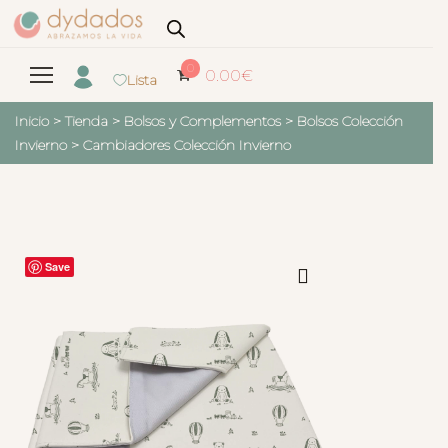
0
0.00
€
Lista
Inicio
>
Tienda
>
Bolsos y Complementos
>
Bolsos Colección
Invierno
>
Cambiadores Colección Invierno
Save