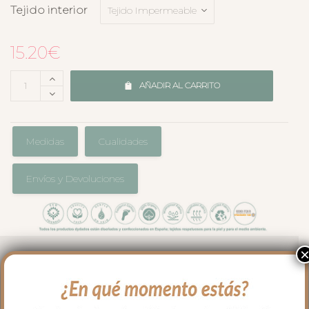
Tejido interior
15.20
€
AÑADIR AL CARRITO
Medidas
Cualidades
Envíos y Devoluciones
El complemento perfecto para llevar en
el bolso en los paseos y salidas con tu
bebé. Cambiador en tejido estampado