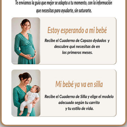
muy resistente e impermeable.
En el interior tejido blanco e impermeable
para los posibles escapes del bebé.
Muy fácil de limpiar por ambos lados,
puedes limpiar con paño húmedo y
cuando necesites puedes lavar en
lavadora, siempre agua fría, jabones no
abrasivos y secado al natural.
Medidas: 38 x 58 cms
PRODUCTOS
RELACIONADOS