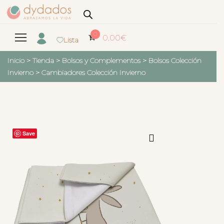
0
0.00
€
Lista
Inicio
>
Tienda
>
Bolsos y Complementos
>
Bolsos Colección
Invierno
>
Cambiadores Colección Invierno
Save