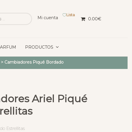
Lista
Mi cuenta
0.00
€
PARFUM
PRODUCTOS
>
Cambiadores Piqué Bordado
dores Ariel Piqué
ellitas
 Estrellitas