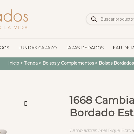
Búsqueda
de
productos
OGOS
FUNDAS CAPAZO
TAPAS DYDADOS
EAU DE 
Inicio
>
Tienda
>
Bolsos y Complementos
>
Bolsos Bordados
1668 Cambia
Bordado Estr
Cambiadores Ariel Piqué Bordado