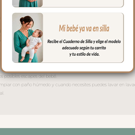
en los paseos y salidas con tu bebé. Cambiador en tejido piqué bo
os posibles escapes del bebé.
es limpiar con paño húmedo y cuando necesites puedes lavar en lava
al.