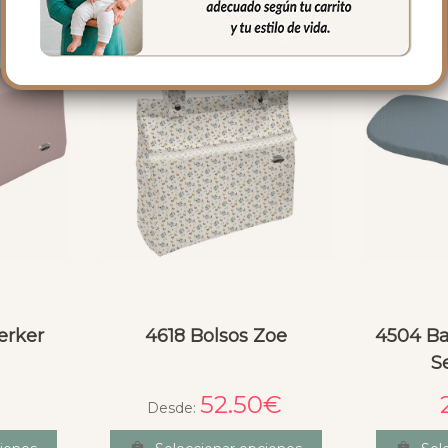
erker
4618 Bolsos Zoe
4504 Ba
S
52.50
€
Desde: