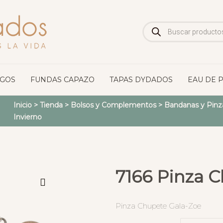
Búsqueda
de
productos
OGOS
FUNDAS CAPAZO
TAPAS DYDADOS
EAU DE 
Inicio
>
Tienda
>
Bolsos y Complementos
>
Bandanas y Pinz
Invierno
7166 Pinza 
Pinza Chupete Gala-Zoe