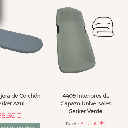
jera de Colchón
4409 Interiores de
erker Azul
Capazo Universales
Serker Verde
25.50
€
49.50
€
Desde: