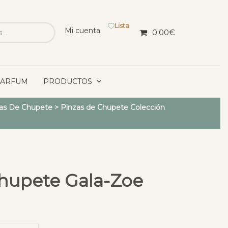
Lista
Mi cuenta
0.00
€
PARFUM
PRODUCTOS
as De Chupete
>
Pinzas de Chupete Colección
Chupete Gala-Zoe