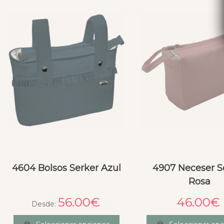
4604 Bolsos Serker Azul
4907 Neceser S
Rosa
56.00
€
46.00
€
Desde: