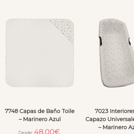
7748 Capas de Baño Toile
7023 Interiore
– Marinero Azul
Capazo Universale
– Marinero A
48.00
€
Desde: