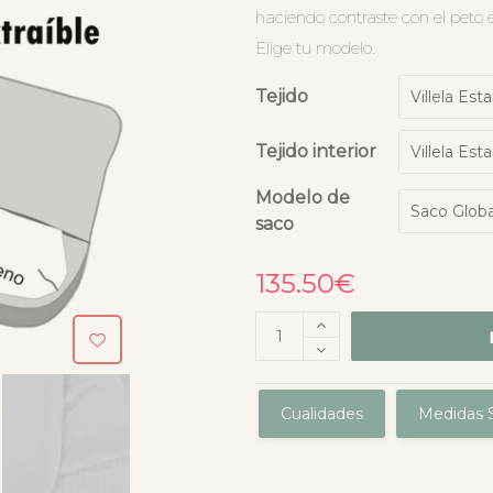
haciendo contraste con el peto
Elige tu modelo.
Tejido
Tejido interior
Modelo de
saco
135.50
€
Cualidades
Medidas S