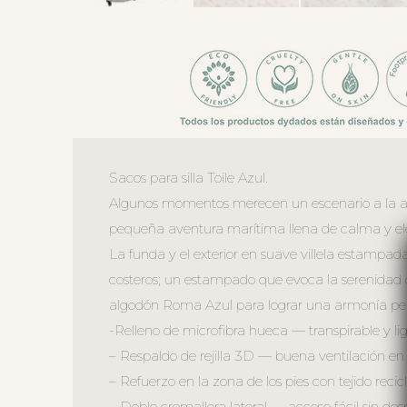
Sacos para silla Toile Azul.
Algunos momentos merecen un escenario a la altu
pequeña aventura marítima llena de calma y el
La funda y el exterior en suave villela estampada
costeros; un estampado que evoca la serenidad 
algodón Roma Azul para lograr una armonía per
-Relleno de microfibra hueca — transpirable y lig
– Respaldo de rejilla 3D — buena ventilación en 
– Refuerzo en la zona de los pies con tejido reci
– Doble cremallera lateral — acceso fácil sin de