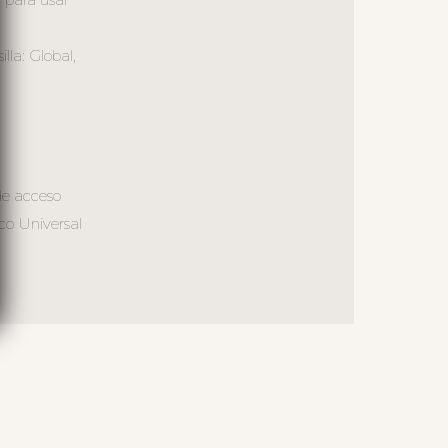
la: Global,
de acceso
co Universal
S