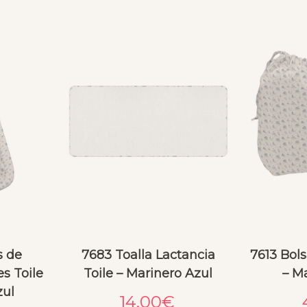
s de
7683 Toalla Lactancia
7613 Bol
s Toile
Toile – Marinero Azul
– M
zul
14.00
€