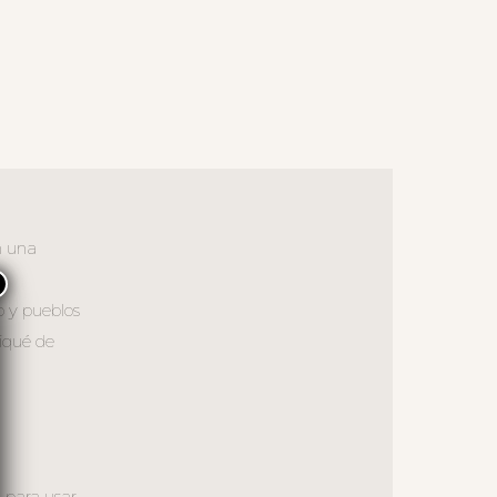
n una
×
o y pueblos
iqué de
a para usar