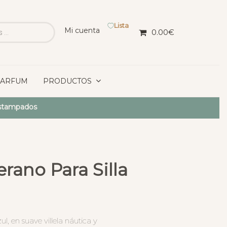
Lista
Mi cuenta
0.00
€
PARFUM
PRODUCTOS
Estampados
erano Para Silla
ul, en suave villela náutica y