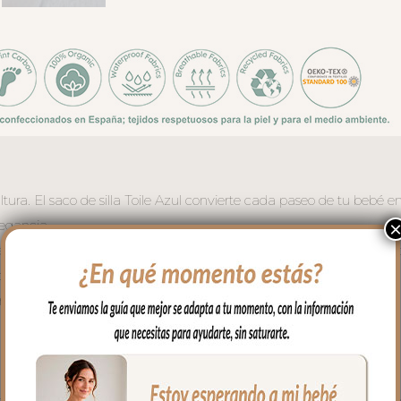
ra. El saco de silla Toile Azul convierte cada paseo de tu bebé e
egancia.
: veleros de distintos tipos navegando entre faros, gaviotas en vuel
del Mediterráneo en verano coordinado con la vuelta del peto en p
fecta.
ero para el verano.
la espalda del bebe.
clado muy resistente.
spertar al bebe. La tapa la puedes quitar entera y te queda la fund