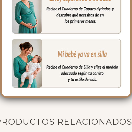
 por eso en dydados contamos con cuatro modelos de sacos para sil
 elegir el que mejor se adapte a su silla.
siones:
lateral
ita independiente para usar cuando quieras
eras laterales con una cremallera central para mayor comodidad 
s tres opciones: Saco Universal, Saco Universal Desenfundable o Sa
tancias nocivas. La brisa del mar para los paseos de tu bebe.
PRODUCTOS RELACIONADO