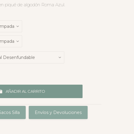
 en piqué de algodón Roma Azul.
AÑADIR AL CARRITO
acos Silla
Envíos y Devoluciones