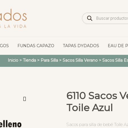
Búsqueda
de
productos
OGOS
FUNDAS CAPAZO
TAPAS DYDADOS
EAU DE 
Inicio
>
Tienda
>
Para Silla
>
Sacos Silla Verano
>
Sacos Silla 
6110 Sacos V
Toile Azul
Sacos para silla de bebé Toile Az