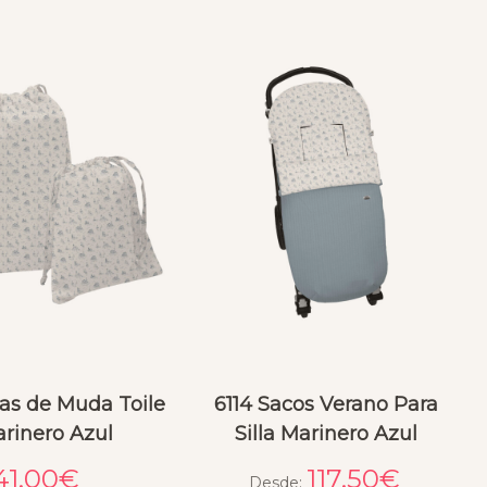
sas de Muda Toile
6114 Sacos Verano Para
arinero Azul
Silla Marinero Azul
41.00
€
117.50
€
Desde: