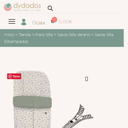
0
0.00
€
Lista
Inicio
>
Tienda
>
Para Silla
>
Sacos Silla Verano
>
Sacos Silla
Estampados
Save