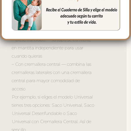
Además, cada modelo está disponible en
tres versiones:
– Normal — el saco clásico con doble
cremallera lateral
– Desenfundable — la tapa se convierte
en mantita independiente para usar
cuando quieras
– Con cremallera central — combina las
cremalleras laterales con una cremallera
central para mayor comodidad de
acceso
Por ejemplo, si eliges el modelo Universal
tienes tres opciones: Saco Universal, Saco
Universal Desenfundable o Saco
Universal con Cremallera Central. Así de
sencillo.