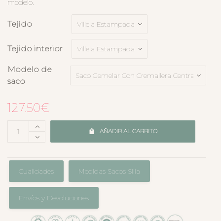
modelo.
Tejido
Tejido interior
Modelo de
saco
127.50
€
AÑADIR AL CARRITO
Cualidades
Medidas Sacos Silla
Envíos y Devoluciones