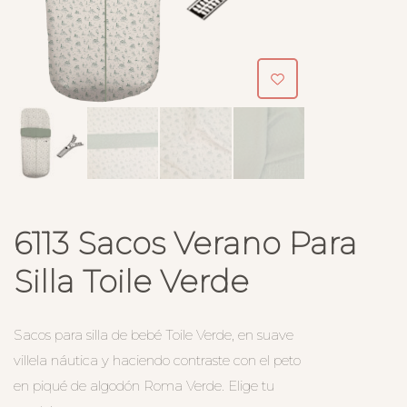
6113 Sacos Verano Para
Silla Toile Verde
Sacos para silla de bebé Toile Verde, en suave
villela náutica y haciendo contraste con el peto
en piqué de algodón Roma Verde. Elige tu