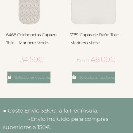
6466 Colchonetas Capazo
7751 Capas de Baño Toile –
Toile – Marinero Verde
Marinero Verde
34.50
€
48.00
€
Desde:
Seleccionar opciones
Seleccionar opciones
● Coste Envío 3.90€ a la Península.
-Envío incluido para compras
superiores a 150€.