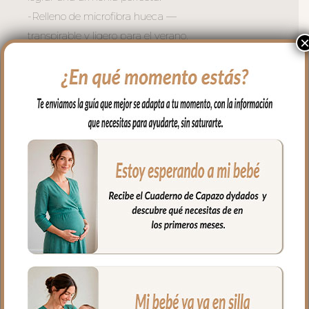
-Relleno de microfibra hueca —
transpirable y ligero para el verano.
– Respaldo de rejilla 3D — buena
ventilación en la espalda del bebe.
– Refuerzo en la zona de los pies con
tejido reciclado muy resistente.
– Doble cremallera lateral — acceso fácil
sin despertar al bebe. La tapa la puedes
quitar entera y te queda la funda para
usar como solo funda.
Existen muchos modelos de sillas en el
mercado, por eso en dydados contamos
con cuatro modelos de sacos para silla:
Global, Universal, Recto y Gemelar. Así
cada mama puede elegir el que mejor se
adapte a su silla.