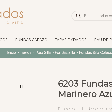
Búsqueda
de
productos
OGOS
FUNDAS CAPAZO
TAPAS DYDADOS
EAU DE 
Inicio
>
Tienda
>
Para Silla
>
Fundas Silla
>
Fundas Silla Colec
6203 Fundas S
Marinero Az
Fundas para silla de paseo unive