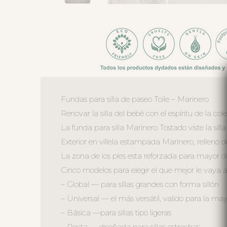
Fundas para silla de paseo Toile – Marinero
Renovar la silla del bebé con el espíritu de la col
La funda para silla Marinero Tostado viste la sill
Exterior en villela estampada Marinero, relleno d
La zona de los pies esta reforzada para mayor d
Cinco modelos para elegir el que mejor le vaya a t
– Global — para sillas grandes con forma sillón
– Universal — el más versátil, valido para la may
– Básica —para sillas tipo ligeras
– Recta — diseñada para sillas estrechas