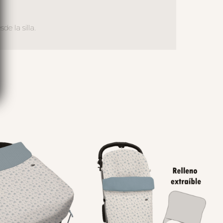
e la silla.
S