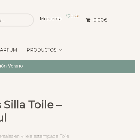
Lista
Mi cuenta
0.00
€
PARFUM
PRODUCTOS
ción Verano
illa Toile –
ul
rsales en villela estampada Toile