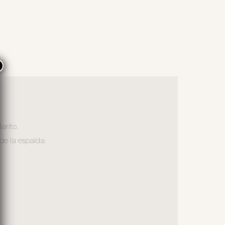
×
arito.
de la espalda.