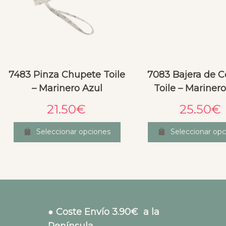
7483 Pinza Chupete Toile
7083 Bajera de C
– Marinero Azul
Toile – Marinero
21.50
€
25.50
€
Seleccionar opciones
Seleccionar opc
● Coste Envío 3.90€ a la