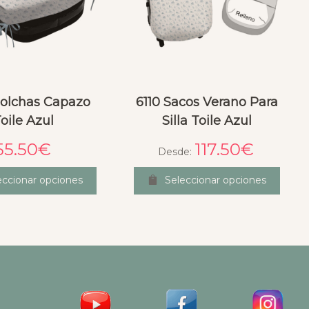
olchas Capazo
6110 Sacos Verano Para
oile Azul
Silla Toile Azul
55.50
€
117.50
€
Desde:
eccionar opciones
Seleccionar opciones