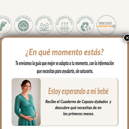
ección Toile – Marinero es sencillo y hermoso.
a con veleros, faros y escenas costeras en tono tostado sobre crudo cl
e fibra hueca termorreguladora y rejilla 3D transpirable en la zona 
urabilidad en cada aventura.
u silla:
oría de sillas del mercado