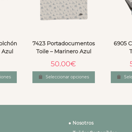
olchón
7423 Portadocumentos
6905 C
 Azul
Toile – Marinero Azul
T
50.00
€
iones
Seleccionar opciones
Sel
● Nosotros