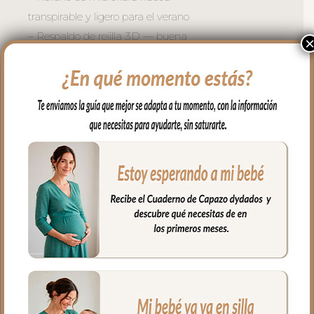
transpirable y ligero para el verano
– Respaldo de rejilla 3D — buena
ventilación en la espalda del bebe
– Refuerzo en la zona de los pies con
tejido reciclado muy resistente
– Doble cremallera lateral — acceso fácil
sin despertar al bebe. La tapa la puedes
quitar entera y te queda la funda para
usar como solo funda.
Existen muchos modelos de sillas en el
mercado, por eso en dydados contamos
con cuatro modelos de sacos para silla:
Global, Universal, Recto y Gemelar. Así
cada mama puede elegir el que mejor se
adapte a su silla.
Además, cada modelo está disponible en