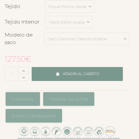
Tejido
Tejido interior
Modelo de
saco
127.50
€
AÑADIR AL CARRITO
Cualidades
Medidas Sacos Silla
Envíos y Devoluciones