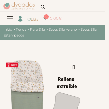
0
0.00
€
Lista
Inicio
>
Tienda
>
Para Silla
>
Sacos Silla Verano
>
Sacos Silla
Estampados
Save