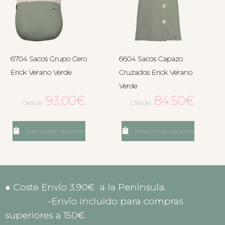
6704 Sacos Grupo Cero
6604 Sacos Capazo
Erick Verano Verde
Cruzados Erick Verano
Verde
93.00
€
84.50
€
Desde:
Desde:
Seleccionar opciones
Seleccionar opciones
● Coste Envío 3.90€ a la Península.
-Envío incluido para compras
superiores a 150€.