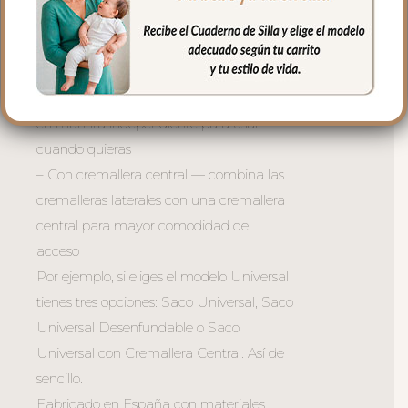
tres versiones:
– Normal — el saco clásico con doble
cremallera lateral
– Desenfundable — la tapa se convierte
en mantita independiente para usar
cuando quieras
– Con cremallera central — combina las
cremalleras laterales con una cremallera
central para mayor comodidad de
acceso
Por ejemplo, si eliges el modelo Universal
tienes tres opciones: Saco Universal, Saco
Universal Desenfundable o Saco
Universal con Cremallera Central. Así de
sencillo.
Fabricado en España con materiales