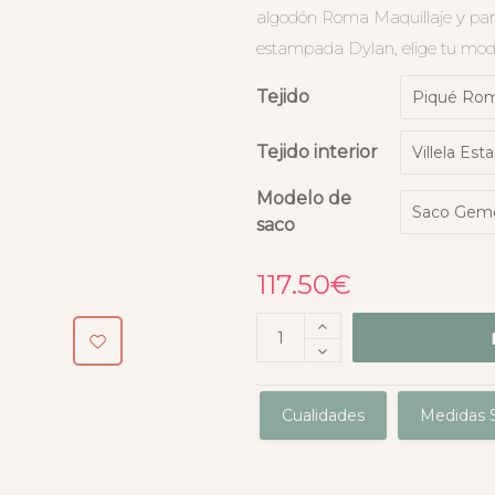
algodón Roma Maquillaje y para e
estampada Dylan, elige tu mod
Tejido
Tejido interior
Modelo de
saco
117.50
€
Cualidades
Medidas S