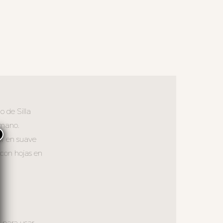
 de Silla
 mano.
×
or en suave
 con hojas en
a para usar