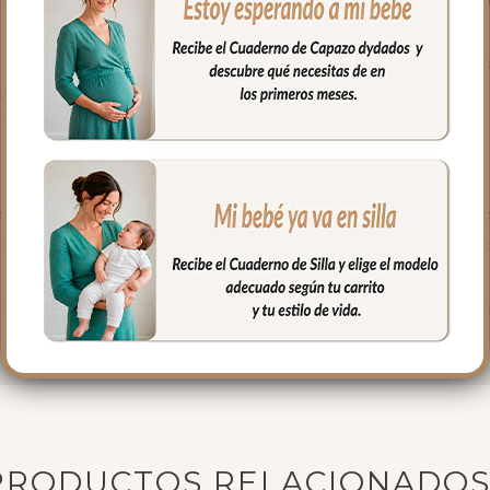
 por eso en dydados contamos con cuatro modelos de sacos para sil
 elegir el que mejor se adapte a su silla.
siones:
lateral
ita independiente para usar cuando quieras
eras laterales con una cremallera central para mayor comodidad 
s tres opciones: Saco Universal, Saco Universal Desenfundable o Sa
sque a cada paseo. El Saco de Silla Dylan Rosado convertirá cada 
PRODUCTOS RELACIONADO