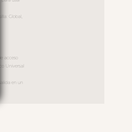
la: Global,
de acceso
co Universal
salida en un
S