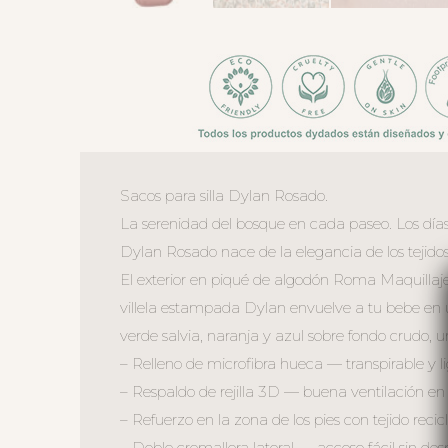
Sacos para silla Dylan Rosado.
La serenidad del bosque en cada paseo. Los días
Dylan Rosado nace de la elegancia de los tejid
El exterior en piqué de algodón Roma Maquillaje
villela estampada Dylan envuelve a tu bebe en u
verde salvia, naranja y azul sobre fondo crudo,
– Relleno de microfibra hueca — transpirable y l
– Respaldo de rejilla 3D — buena ventilación en
– Refuerzo en la zona de los pies con tejido reci
– Doble cremallera lateral — acceso fácil sin de