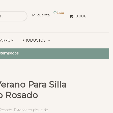
Lista
Mi cuenta
0.00
€
PARFUM
PRODUCTOS
Estampados
erano Para Silla
o Rosado
Rosado. Exterior en piqué de