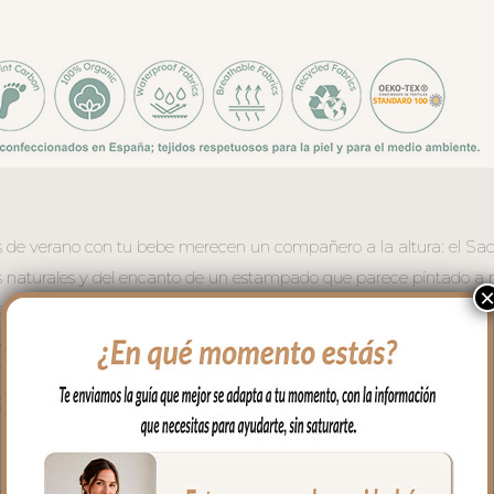
 de verano con tu bebe merecen un compañero a la altura: el Saco
os naturales y del encanto de un estampado que parece pintado a
 aporta ese tono cálido y refinado que combina con todo. El interi
n delicado jardín: pájaros rosados posados entre ramas botánicas
 un estampado acuarela de trazo suave y atemporal.
igero para el verano
 la espalda del bebe
clado muy resistente
spertar al bebe. La tapa la puedes quitar entera y te queda la fund