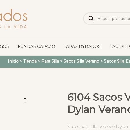
Búsqueda
de
productos
OGOS
FUNDAS CAPAZO
TAPAS DYDADOS
EAU DE 
Inicio
>
Tienda
>
Para Silla
>
Sacos Silla Verano
>
Sacos Silla 
6104 Sacos V
Dylan Veran
Sacos para silla de bebé Dylan 