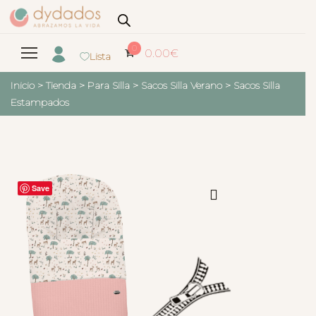
0
0.00
€
Lista
Inicio
>
Tienda
>
Para Silla
>
Sacos Silla Verano
>
Sacos Silla
Estampados
Save