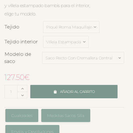
y villela estampado bambis para el interior,
elige tu modelo.
Tejido
Tejido interior
Modelo de
saco
127.50
€
AÑADIR AL CARRITO
Cualidades
Medidas Sacos Silla
Envíos y Devoluciones