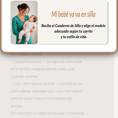
con cuatro modelos de sacos para silla:
Global, Universal, Recto y Gemelar. Así
cada mama puede elegir el que mejor se
adapte a su silla.
Además, cada modelo está disponible en
tres versiones:
– Normal — el saco clásico con doble
cremallera lateral
– Desenfundable — la tapa se convierte
en mantita independiente para usar
cuando quieras
– Con cremallera central — combina las
cremalleras laterales con una cremallera
central para mayor comodidad de
acceso
Por ejemplo, si eliges el modelo Universal