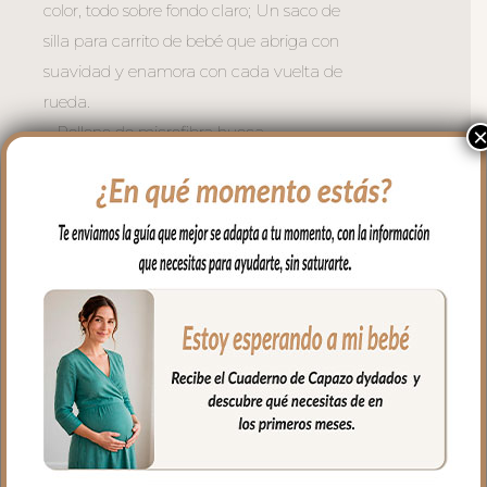
color, todo sobre fondo claro; Un saco de
silla para carrito de bebé que abriga con
suavidad y enamora con cada vuelta de
rueda.
– Relleno de microfibra hueca —
transpirable y ligero para el verano
– Respaldo de rejilla 3D — buena
ventilación en la espalda del bebe
– Refuerzo en la zona de los pies con
tejido reciclado muy resistente
– Doble cremallera lateral — acceso fácil
sin despertar al bebe. La tapa la puedes
quitar entera y te queda la funda para
usar como solo funda.
Existen muchos modelos de sillas en el
mercado, por eso en dydados contamos