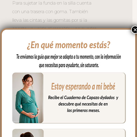
Para sujetar la funda en la silla cuenta
con una trasera con goma. También
lleva las cintas y las gomitas por si la
capota va unida al respaldo y no puedes
usar la trasera. Cuenta con un sistema de
sujeción adicional el S_PLUS para
conseguir que a la funda quede mejor
sujeta al respaldo. Son unas cintas que
pasas por las aberturas de los arneses en
el respaldo hasta pasar a la parte
posterior y se abrochan entre ellas.
Las aberturas verticales en el respaldo y
ojales en el culete son aptas para la salida
de arenes de todo tipo de sillas.
Abertura en el centro de la funda para
permitir plegar las sillas que tienen cierre