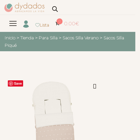
0
0.00
€
Lista
Inicio
>
Tienda
>
Para Silla
>
Sacos Silla Verano
>
Sacos Silla
Piqué
Save