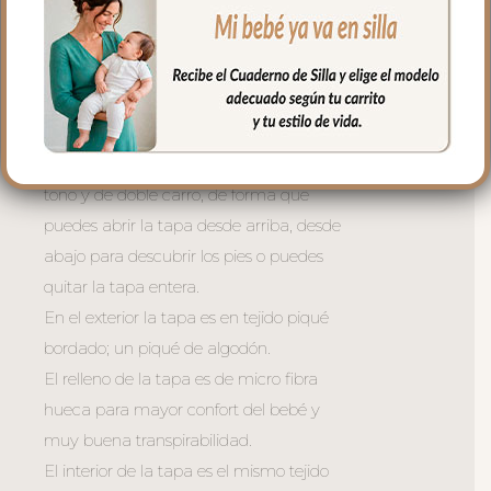
de libro.
En la zona de los pies una trasera elástica
para sujetar la funda en la parte de
abajo.
La tapa del saco va sujeta a la funda
mediante cremalleras laterales, siempre a
tono y de doble carro, de forma que
puedes abrir la tapa desde arriba, desde
abajo para descubrir los pies o puedes
quitar la tapa entera.
En el exterior la tapa es en tejido piqué
bordado; un piqué de algodón.
El relleno de la tapa es de micro fibra
hueca para mayor confort del bebé y
muy buena transpirabilidad.
El interior de la tapa es el mismo tejido