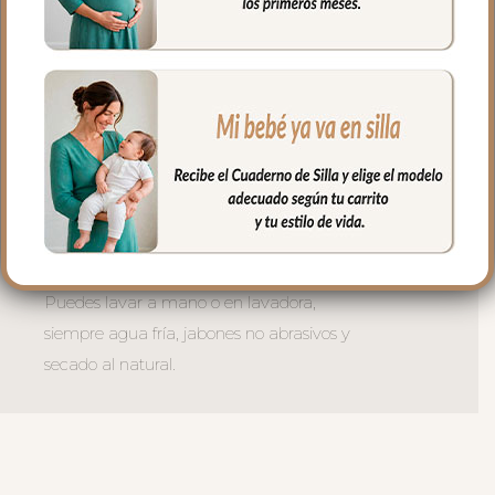
que quede bien sujeta.
La tapa del saco en tejido polipiel lisa;
una polipiel sintética muy suave y
agradable.
El relleno de la tapa es de micro fibra
hueca para mayor confort del bebé y
muy buena transpirabilidad.
El tejido del interior de la tapa es el
mismo tejido que la funda.
Puedes lavar a mano o en lavadora,
siempre agua fría, jabones no abrasivos y
secado al natural.