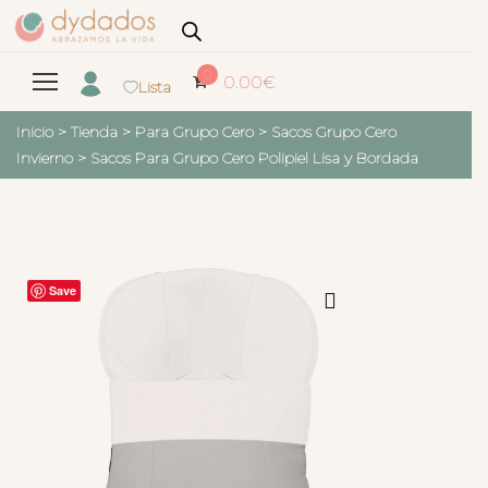
0
0.00
€
Lista
Inicio
>
Tienda
>
Para Grupo Cero
>
Sacos Grupo Cero
Invierno
>
Sacos Para Grupo Cero Polipiel Lisa y Bordada
Save