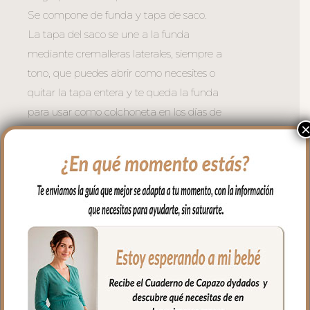
Se compone de funda y tapa de saco.
La tapa del saco se une a la funda
mediante cremalleras laterales, siempre a
tono, que puedes abrir como necesites o
quitar la tapa entera y te queda la funda
para usar como colchoneta en los días de
calor.
Para el tejido de la funda puedes elegir
en piqué de algodón o en pelo corto liso.
Con un relleno de micro fibra hueca para
mayor confort del bebé y muy buena
transpirabilidad. Por el revés un tejido
rejilla 3D para una mejor ventilación.
Ojales en respaldo y culete para la salida
de arneses. Traseras ajustadas con goma
en la parte superior y en la inferior para