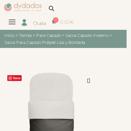
0
0.00
€
Lista
Inicio
>
Tienda
>
Para Capazo
>
Sacos Capazo Invierno
>
Sacos Para Capazo Polipiel Lisa y Bordada
Save