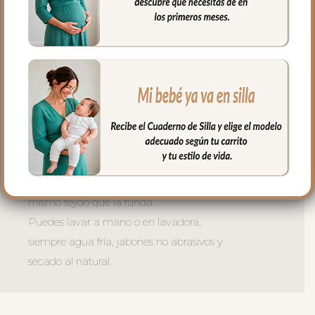
ventilación.
La tapa del saco se une a la funda
mediante cremalleras laterales, siempre
al tono, que puedes abrir como necesites
o quitar la tapa entera y usar la funda
como colchoneta de capazo.
El relleno de la tapa es de micro fibra
hueca para mayor confort del bebé y
muy buena transpirabilidad.
El tejido del interior de la tapa es el
mismo tejido que la funda.
Puedes lavar a mano o en lavadora,
siempre agua fría, jabones no abrasivos y
secado al natural.