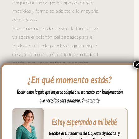
Saquito universal para capazo por sus
medidas y forma se adapta a la mayoría
de capazos.
Se compone de dos piezas, la funda que
va sobre el colchón del capazo; para el
tejido de la funda puedes elegir en piqué
de algodón o en pelo corto liso, en todo el
borde lleva un volantito que permite
cubrir la cremallera para no rozar al bebé
en las piernitas.
Para la tapa del saco polipiel lisa; una
polipiel sintética muy suave y agradable.
El relleno de la funda es de micro fibra
hueca para mayor confort del bebé y
muy buena transpirabilidad. Por el revés
un tejido rejilla 3D para una mejor