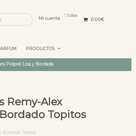
Lista
Mi cuenta
0.00
€
PARFUM
PRODUCTOS
s Polipiel Lisa y Bordada
s Remy-Alex
s Bordado Topitos
s Bordado Topitos