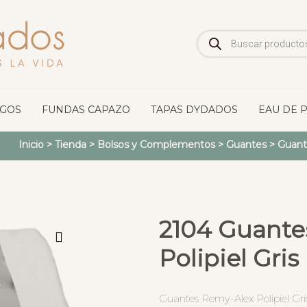
Búsqueda
de
productos
OGOS
FUNDAS CAPAZO
TAPAS DYDADOS
EAU DE 
Inicio
>
Tienda
>
Bolsos y Complementos
>
Guantes
>
Guante
2104 Guante
Polipiel Gri
Guantes Remy-Alex Polipiel Gri