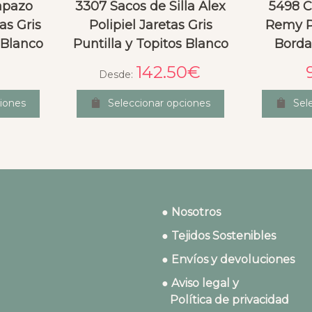
apazo
3307 Sacos de Silla Alex
5498 C
tas Gris
Polipiel Jaretas Gris
Remy Po
 Blanco
Puntilla y Topitos Blanco
Borda
142.50
€
Desde:
iones
Seleccionar opciones
Sel
● Nosotros
● Tejidos Sostenibles
● Envíos y devoluciones
● Aviso legal y
Política de privacidad