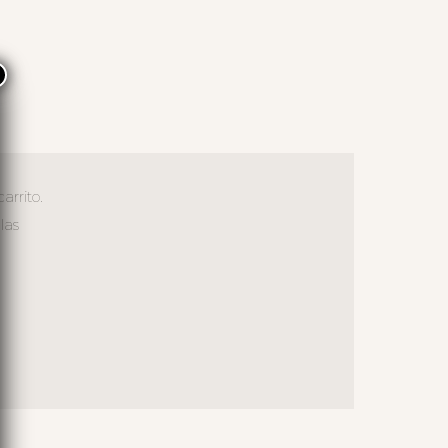
×
arrito.
las