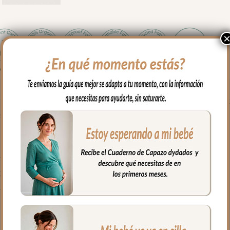
 llevar vuestras manos calentitas mientras llevas a tu bebe en su c
emalleras laterales. Se coloca de forma muy fácil y cómoda; abres 
ves a cerrar las cremalleras.
 ojal central en la parte de atrás del guante.
polipiel sintética muy suave y agradable.
godón o en pelo corto liso.
fría, jabones no abrasivos y secado al natural.