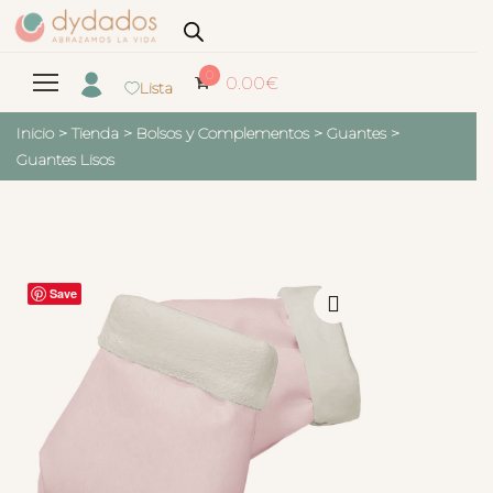
0
0.00
€
Lista
Inicio
>
Tienda
>
Bolsos y Complementos
>
Guantes
>
Guantes Lisos
Save