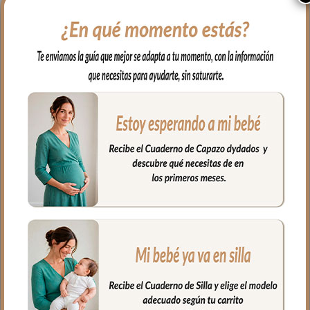
dos cremalleras laterales. Se coloca de
forma muy fácil y cómoda; abres las
cremalleras, abrazas el manillar del
carrito y vuelves a cerrar las cremalleras.
Puedes usar también en sillas de bastón
usando el ojal central en la parte de atrás
del guante.
El tejido exterior en tejido polipiel lisa; una
polipiel sintética muy suave y agradable.
El tejido del, interior puedes elegir en
piqué de algodón o en pelo corto liso.
Puedes lavar a mano o en lavadora,
siempre agua fría, jabones no abrasivos y
secado al natural.