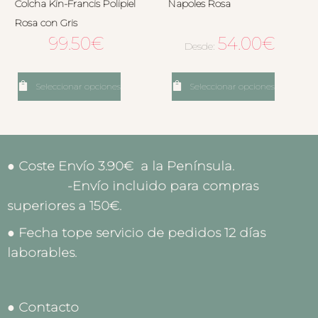
Colcha Kin-Francis Polipiel
Napoles Rosa
Rosa con Gris
99.50
€
54.00
€
Desde:
Seleccionar opciones
Seleccionar opciones
● Coste Envío 3.90€ a la Península.
-Envío incluido para compras
superiores a 150€.
● Fecha tope servicio de pedidos 12 días
laborables.
● Contacto