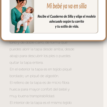
de libro.
En la zona de los pies una trasera elástica
para sujetar la funda en la parte de
abajo.
La tapa del saco va sujeta a la funda
mediante cremalleras laterales, siempre a
tono y de doble carro, de forma que
puedes abrir la tapa desde arriba, desde
abajo para descubrir los pies o puedes
quitar la tapa entera.
En el exterior la tapa es en tejido piqué
bordado; un piqué de algodón.
El relleno de la tapa es de micro fibra
hueca para mayor confort del bebé y
muy buena transpirabilidad.
El interior de la tapa es el mismo tejido