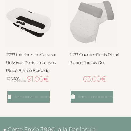
2733 Interiores de Capazo
2033 Guantes Denís Piqué
Universal Denis-Leslie-Alex
Blanco Topitos Gris
Piqué Blanco Bordado
91.00
€
63.00
€
Topitos
Desde:
Seleccionar opciones
Seleccionar opciones
● Coste Envío 3.90€ a la Península.