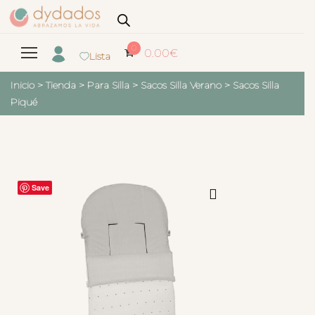
0
0.00
€
Lista
Inicio
>
Tienda
>
Para Silla
>
Sacos Silla Verano
>
Sacos Silla
Piqué
Save