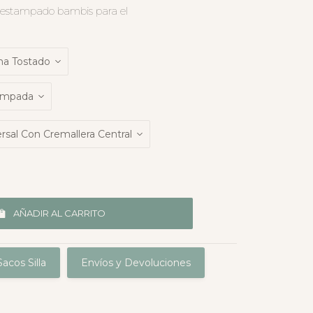
a estampado bambis para el
AÑADIR AL CARRITO
acos Silla
Envíos y Devoluciones