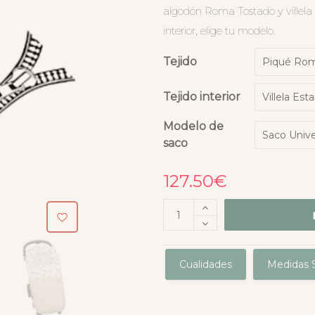
algodón Roma Tostado y villel
interior, elige tu modelo.
Tejido
Tejido interior
Modelo de
saco
127.50
€
Cualidades
Medidas S