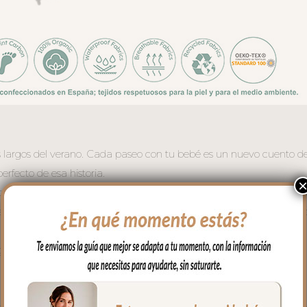
ás largos del verano. Cada paseo con tu bebé es un nuevo cuento de
rfecto de esa historia.
terior en suave villela estampada con el universo Bambi del bosq
s, florecillas y hojitas haciendo contrastes de color, todo sobre fo
on suavidad y enamora con cada vuelta de rueda.
igero para el verano
 la espalda del bebe
clado muy resistente