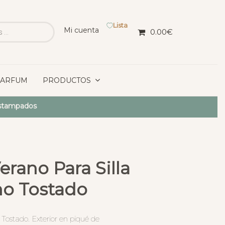
Lista
Mi cuenta
0.00
€
PARFUM
PRODUCTOS
Estampados
erano Para Silla
o Tostado
Tostado. Exterior en piqué de