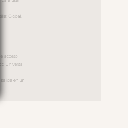
a para usar
la: Global,
de acceso
co Universal
 salida en un
S