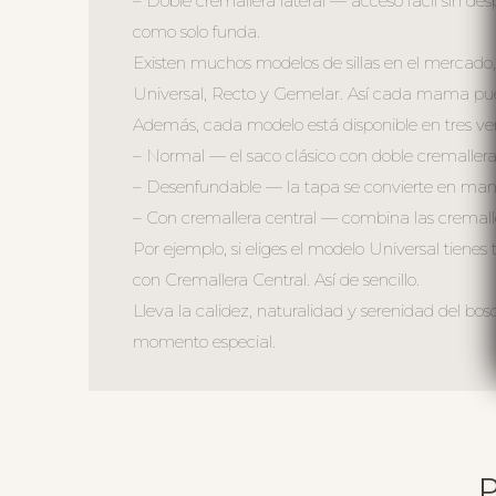
– Doble cremallera lateral — acceso fácil sin de
como solo funda.
Existen muchos modelos de sillas en el mercado,
Universal, Recto y Gemelar. Así cada mama puede
Además, cada modelo está disponible en tres ver
– Normal — el saco clásico con doble cremallera 
– Desenfundable — la tapa se convierte en mant
– Con cremallera central — combina las cremall
Por ejemplo, si eliges el modelo Universal tiene
con Cremallera Central. Así de sencillo.
Lleva la calidez, naturalidad y serenidad del bo
momento especial.