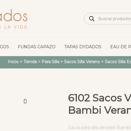
Búsqueda
de
productos
OGOS
FUNDAS CAPAZO
TAPAS DYDADOS
EAU DE 
Inicio
>
Tienda
>
Para Silla
>
Sacos Silla Verano
>
Sacos Silla 
6102 Sacos V
Bambi Veran
Sacos para silla de bebé Bambi 