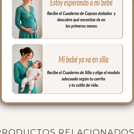
spertar al bebe. La tapa la puedes quitar entera y te queda la fund
 por eso en dydados contamos con cuatro modelos de sacos para sil
 elegir el que mejor se adapte a su silla.
siones:
lateral
ita independiente para usar cuando quieras
eras laterales con una cremallera central para mayor comodidad 
s tres opciones: Saco Universal, Saco Universal Desenfundable o Sa
sque a cada paseo. El Saco de Silla Bambi Tostado convertirá cada
PRODUCTOS RELACIONADO