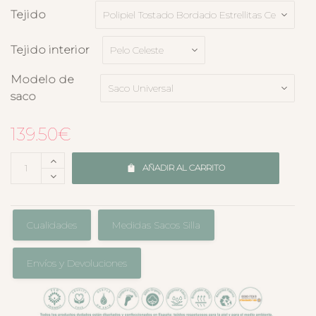
Tejido
Tejido interior
Modelo de
saco
139.50
€
AÑADIR AL CARRITO
Cualidades
Medidas Sacos Silla
Envíos y Devoluciones