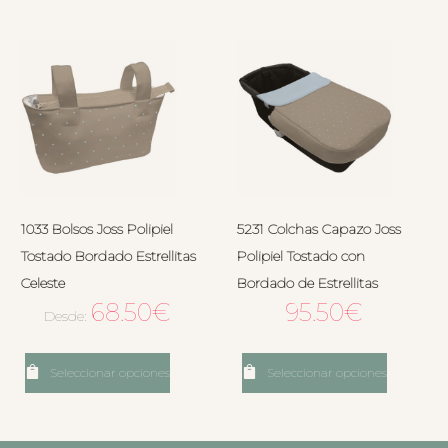
1033 Bolsos Joss Polipiel
5231 Colchas Capazo Joss
Tostado Bordado Estrellitas
Polipiel Tostado con
Celeste
Bordado de Estrellitas
68.50
€
95.50
€
Desde:
Seleccionar opciones
Seleccionar opciones