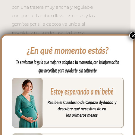
con una trasera muy ancha y regulable
con goma. También lleva las cintas y las
gomitas por si la capota va unida al
respaldo y no puedes usar la trasera.
Cuenta con un sistema de sujeción
adicional el S_PLUS para conseguir que
a la funda quede mejor sujeta al
respaldo. Son unas cintas que pasas por
las aberturas de los arneses en el respaldo
hasta pasar a la parte posterior y se
abrochan entre ellas.
Las aberturas verticales en el respaldo y
ojales en el culete son aptas para la salida
de arenes de todo tipo de sillas.
Abertura en el centro de la funda para
permitir plegar las sillas que tienen cierre