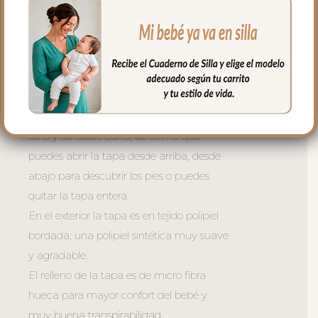
de libro.
En la zona de los pies una trasera elástica
para sujetar la funda en la parte de
abajo.
La tapa del saco va sujeta a la funda
mediante cremalleras laterales, siempre a
tono y de doble carro, de forma que
puedes abrir la tapa desde arriba, desde
abajo para descubrir los pies o puedes
quitar la tapa entera.
En el exterior la tapa es en tejido polipiel
bordada; una polipiel sintética muy suave
y agradable.
El relleno de la tapa es de micro fibra
hueca para mayor confort del bebé y
muy buena transpirabilidad.