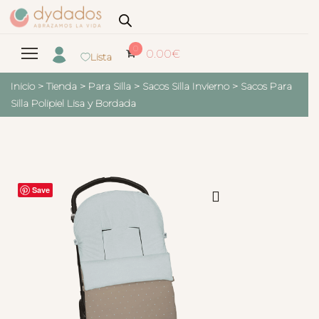
0
0.00
€
Lista
Inicio
>
Tienda
>
Para Silla
>
Sacos Silla Invierno
>
Sacos Para
Silla Polipiel Lisa y Bordada
Save