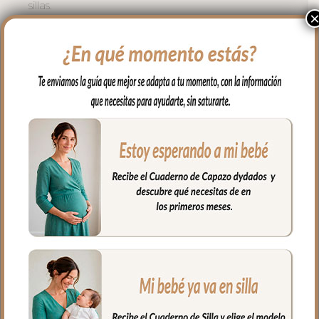
sillas.
Por un lado en tejido batista estampada.
Por el otro lado en tejido de piqué.
El relleno de la funda es una micro fibra
hueca para mayor confort del bebé y
muy buena transpirabilidad.
Para sujetarla a la silla lleva cintas y
gomitas para ajustarla bien.
En la zona de los pies una trasera elástica
para sujetar la funda en la parte de
abajo.
Ojales en el respaldo y en el culete aptos
para la salida de arenes de todo tipo de
sillas.
**Puedes lavar a mano o en lavadora,
siempre agua fría, jabones no abrasivos y