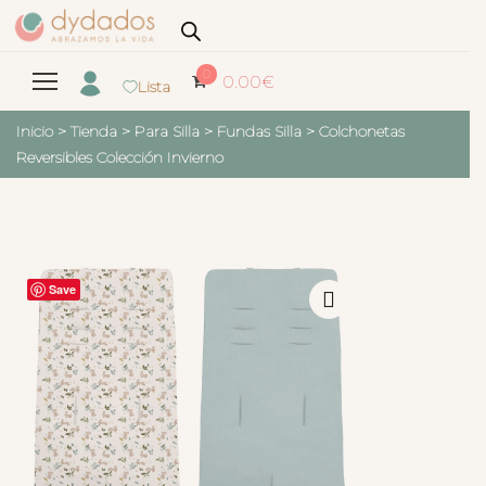
0
0.00
€
Lista
Inicio
>
Tienda
>
Para Silla
>
Fundas Silla
>
Colchonetas
Reversibles Colección Invierno
Save