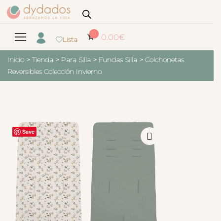
0
0.00
€
Lista
Inicio
>
Tienda
>
Para Silla
>
Fundas Silla
>
Colchonetas
Reversibles Colección Invierno
Save