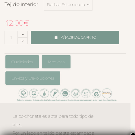
Tejido interior
42.00
€
AÑADIR AL CARRITO
Cualidades
Medidas
Envíos y Devoluciones
La colchoneta es apta para todo tipo de
sillas.
Por un lado en tejido batista estampada.