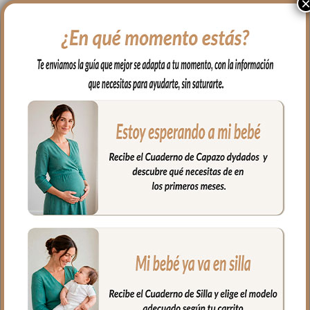
Por el otro lado en tejido de piqué.
El relleno de la funda es una micro fibra
hueca para mayor confort del bebé y
muy buena transpirabilidad.
Para sujetarla a la silla lleva cintas y
gomitas para ajustarla bien.
En la zona de los pies una trasera elástica
para sujetar la funda en la parte de
abajo.
Ojales en el respaldo y en el culete aptos
para la salida de arenes de todo tipo de
sillas.
**Puedes lavar a mano o en lavadora,
siempre agua fría, jabones no abrasivos y
secado al natural.