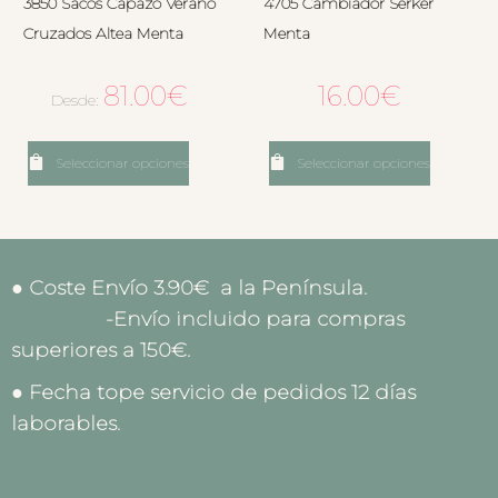
3850 Sacos Capazo Verano
4705 Cambiador Serker
Cruzados Altea Menta
Menta
81.00
€
16.00
€
Desde:
Seleccionar opciones
Seleccionar opciones
● Coste Envío 3.90€ a la Península.
-Envío incluido para compras
superiores a 150€.
● Fecha tope servicio de pedidos 12 días
laborables.