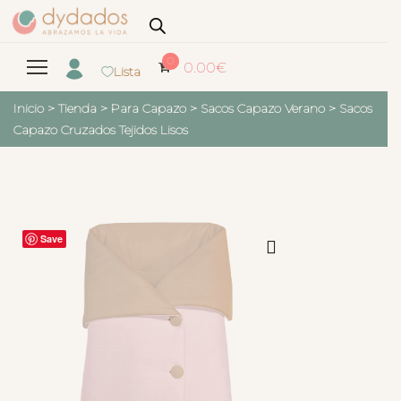
0
0.00
€
Lista
Inicio
>
Tienda
>
Para Capazo
>
Sacos Capazo Verano
>
Sacos
Capazo Cruzados Tejidos Lisos
Save