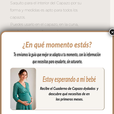
Saquito para el interior del Capazo por su
forma y medidas es apto para todos los
capazos.
Puedes usarlo en el capazo, en la cuna,
en el moisés, para llevar en brazos…
Es un saquito cruzado en los laterales y
en la zona de cabecita va abierto, apto
para todo tipo de capazos.
En los laterales va cerrado con botones y
en la parte de abajo con doble cremallera
para mayor seguridad.
El tejido exterior en piqué liso; un piqué de
algodón.
El interior puedes elegir en piqué de
algodón o en pelo corto liso,
El relleno del saquito es micro fibra hueca