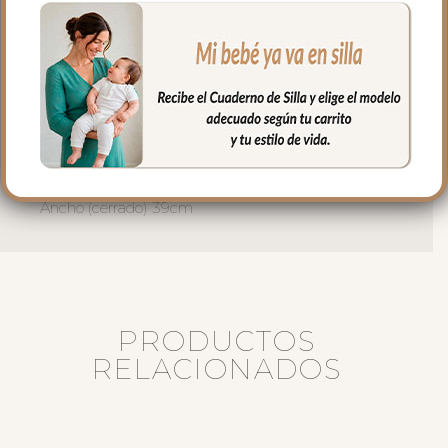
para mayor confort del bebé y muy
buena transpirabilidad.
Puedes lavar a mano o en lavadora,
siempre agua fría, jabones no abrasivos y
secado al natural.
Medidas:
Alto 73 cm.
Ancho (cerrado) 39cm
PRODUCTOS
RELACIONADOS