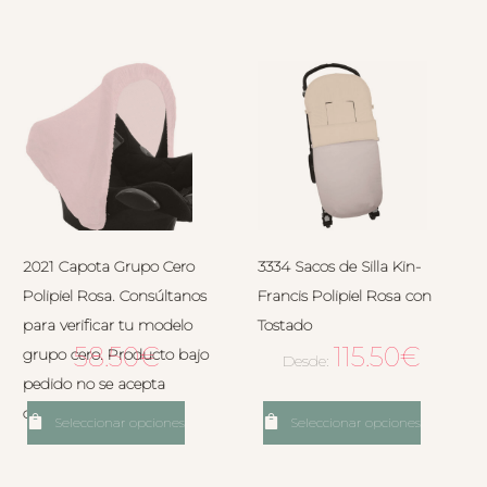
2021 Capota Grupo Cero
3334 Sacos de Silla Kin-
Polipiel Rosa. Consúltanos
Francis Polipiel Rosa con
para verificar tu modelo
Tostado
58.50
€
115.50
€
grupo cero. Producto bajo
Desde:
pedido no se acepta
devolución.
Seleccionar opciones
Seleccionar opciones