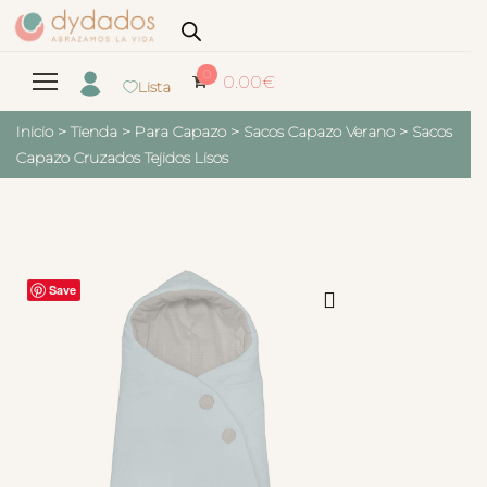
0
0.00
€
Lista
Inicio
>
Tienda
>
Para Capazo
>
Sacos Capazo Verano
>
Sacos
Capazo Cruzados Tejidos Lisos
Save