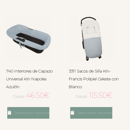
740 Interiores de Capazo
3311 Sacos de Silla Kin-
Universal Kin Napoles
Francis Polipiel Celeste con
Azulón
Blanco
46.50
€
115.50
€
Desde:
Desde:
Seleccionar opciones
Seleccionar opciones