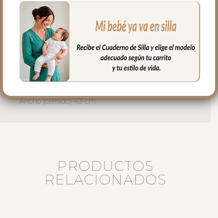
para mayor confort del bebé y muy
buena transpirabilidad.
Puedes lavar a mano o en lavadora,
siempre agua fría, jabones no abrasivos y
secado al natural.
Medidas:
Alto 78 cm.
Ancho (cerrado) 43 cm
PRODUCTOS
RELACIONADOS