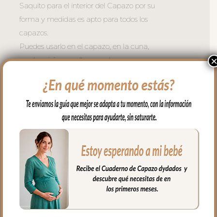
Saquito para el interior del Capazo por su
forma y medidas es apto para todos los
capazos.
Puedes usarlo en el capazo, en la cuna,
en el moisés, para llevar en brazos…
Es un saquito cruzado en los laterales y
en la zona de cabecita con capucha,
apto para todo tipo de capazos.
En los laterales va cerrado con botones y
en la parte de abajo con cremallera para
mayor seguridad.
El tejido exterior en tejido pelo liso; un pelo
corto muy suave y agradable.
Para el tejido del interior puedes elegir en
piqué de algodón o en pelo corto liso.
El relleno del saquito es micro fibra hueca