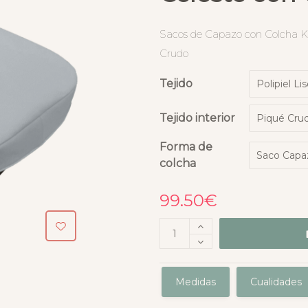
Sacos de Capazo con Colcha Kin
Crudo
Tejido
Tejido interior
Forma de
colcha
99.50
€
Medidas
Cualidades