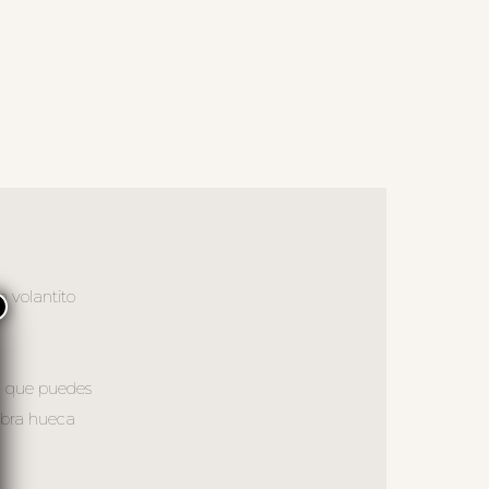
n volantito
×
o, que puedes
ibra hueca