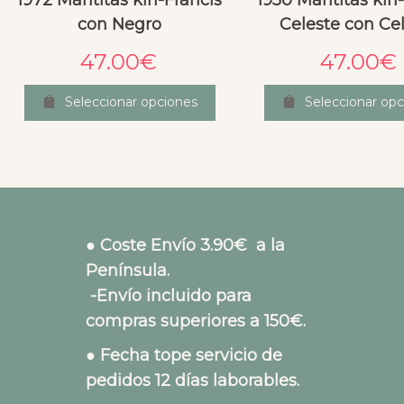
1972 Mantitas kin-Francis
1950 Mantitas kin
con Negro
Celeste con Ce
47.00
€
47.00
€
Seleccionar opciones
Seleccionar opc
● Coste Envío 3.90€ a la
Península.
-Envío incluido para
compras superiores a 150€.
● Fecha tope servicio de
pedidos 12 días laborables.