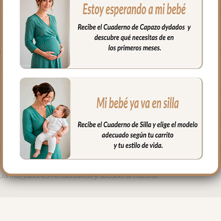
o la parte de arriba del capazo y los bordes en lateral, es una co
iel lisa; una polipiel sintética muy suave y agradable
iempre en el mismo tejido que la funda y la tapa del saco.
todo el conjunto completo o como necesites dependiendo del mome
ano o en casa sobre el capazo, sobre la cuna…
o queda todo dentro del capazo y lo puedes usar en días que n
lchoneta dentro del capazo y la colcha cubre por fuera el capazo
a + tapa de saco +colcha + babero para usar en los días de frío 
fría, jabones no abrasivos y secado al natural.