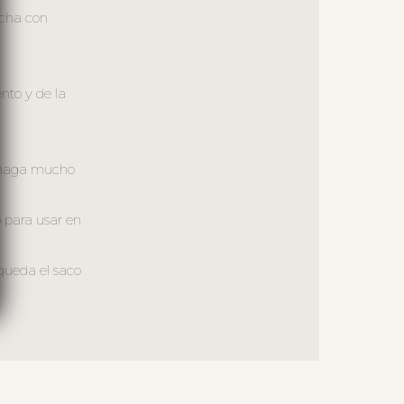
lcha con
nto y de la
o haga mucho
 para usar en
queda el saco