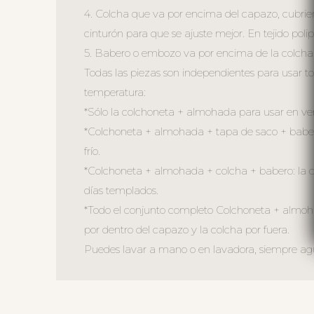
4. Colcha que va por encima del capazo, cubriend
cinturón para que se ajuste mejor. En tejido polip
5. Babero o embozo va por encima de la colcha s
Todas las piezas son independientes para usar 
temperatura:
*Sólo la colchoneta + almohada para usar en ver
*Colchoneta + almohada + tapa de saco + baber
frío.
*Colchoneta + almohada + colcha + babero: la co
días templados.
*Todo el conjunto completo Colchoneta + almohad
por dentro del capazo y la colcha por fuera.
Puedes lavar a mano o en lavadora, siempre agua 