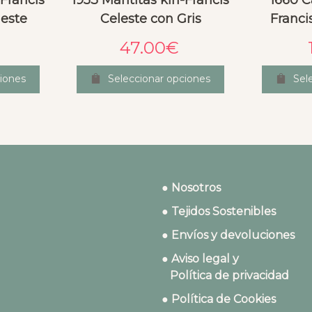
-Francis
1953 Mantitas kin-Francis
1660 C
leste
Celeste con Gris
Franci
47.00
€
iones
Seleccionar opciones
Sel
● Nosotros
● Tejidos Sostenibles
● Envíos y devoluciones
● Aviso legal y
Política de privacidad
● Política de Cookies