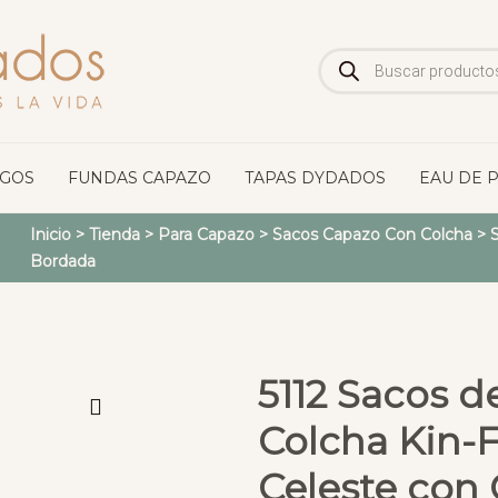
Búsqueda
de
productos
OGOS
FUNDAS CAPAZO
TAPAS DYDADOS
EAU DE 
Inicio
>
Tienda
>
Para Capazo
>
Sacos Capazo Con Colcha
>
S
Bordada
5112 Sacos 
Colcha Kin-F
Celeste con