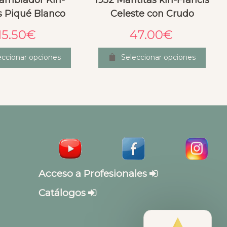
ambiador Kin-
1952 Mantitas kin-Francis
s Piqué Blanco
Celeste con Crudo
15.50
€
47.00
€
eccionar opciones
Seleccionar opciones
Acceso a Profesionales
Catálogos