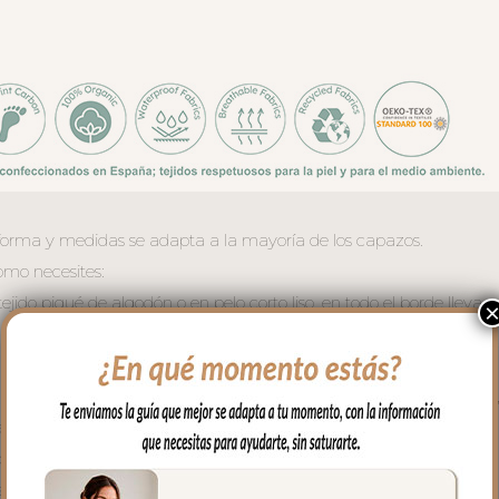
forma y medidas se adapta a la mayoría de los capazos.
mo necesites:
jido piqué de algodón o en pelo corto liso, en todo el borde lleva u
 bebé en las piernitas.
e la funda siempre en el mismo tejido que la funda.
, se une a la funda mediante cremalleras laterales, siempre al ton
a usar la funda como colchoneta de capazo. El relleno es micro f
irabilidad.
capazo.