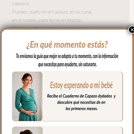
capazos.
Puedes usarlo en el capazo, en la cuna,
en el moisés, para llevar en brazos…
Es un saquito cruzado en los laterales y
en la zona de cabecita con capucha,
apto para todo tipo de capazos.
En los laterales va cerrado con botones y
en la parte de abajo con cremallera para
mayor seguridad.
El tejido exterior en tejido pelo liso; un pelo
corto muy suave y agradable.
Para el tejido del interior puedes elegir en
piqué de algodón o en pelo corto liso.
El relleno del saquito es micro fibra hueca
para mayor confort del bebé y muy
buena transpirabilidad.