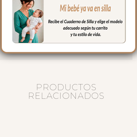
Puedes lavar a mano o en lavadora,
siempre agua fría, jabones no abrasivos y
secado al natural.
Medidas:
Alto 78 cm.
Ancho (cerrado) 43 cm
PRODUCTOS
RELACIONADOS