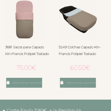
3681 Sacos para Capazo
5249 Colchas Capazo Kin-
Kin-Francis Polipiel Tostado
Francis Polipiel Tostado
75.00
€
60.50
€
Seleccionar opciones
Seleccionar opciones
● Coste Envío 3.90€ a la Península.