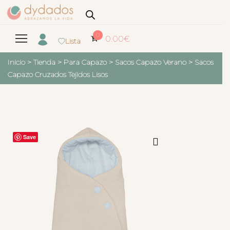
0
0.00
€
Lista
Inicio
>
Tienda
>
Para Capazo
>
Sacos Capazo Verano
>
Sacos
Capazo Cruzados Tejidos Lisos
Save