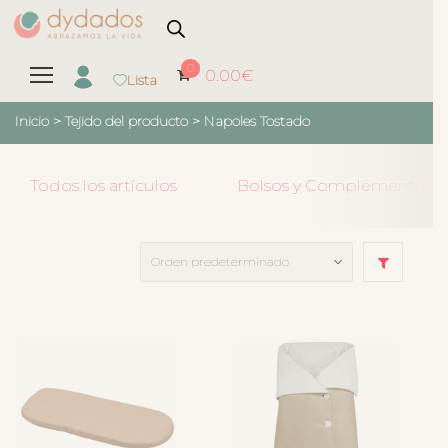
0
0.00
€
Lista
Inicio
> Tejido del producto >
Napoles Tostado
Todos los artículos
Bolsos y Complementos