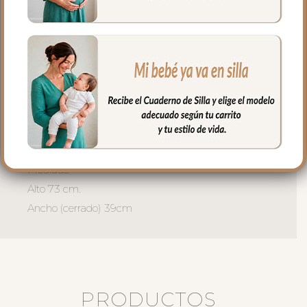
el borde.
El interior en piqué de algodón liso.
El relleno del saquito es micro fibra hueca
para mayor confort del bebé y muy
buena transpirabilidad.
Puedes lavar a mano o en lavadora,
siempre agua fría, jabones no abrasivos y
secado al natural.
Medidas:
Alto 73 cm.
Ancho (cerrado) 39cm
PRODUCTOS