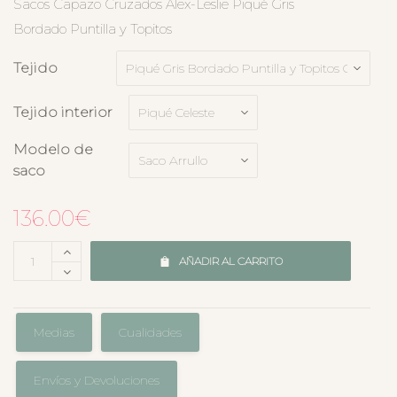
Sacos Capazo Cruzados Alex-Leslie Piqué Gris
Bordado Puntilla y Topitos
Tejido
Tejido interior
Modelo de
saco
136.00
€
AÑADIR AL CARRITO
Medias
Cualidades
Envíos y Devoluciones