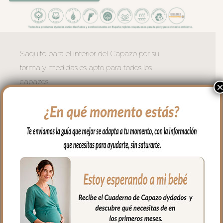
Saquito para el interior del Capazo por su
forma y medidas es apto para todos los
capazos.
Puedes usarlo en el capazo, en la cuna,
en el moisés, para llevar en brazos…
Es un saquito cruzado en los laterales y
en la zona de cabecita va abierto, apto
para todo tipo de capazos.
En los laterales va cerrado con botones y
en la parte de abajo con doble cremallera
para mayor seguridad.
El tejido exterior en piqué bordado; un
piqué de algodón. Puntilla al tono en todo