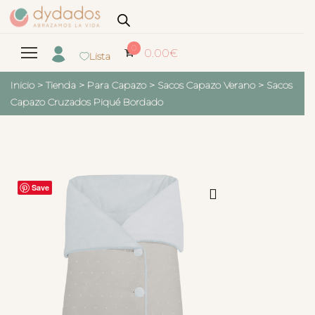
0
0.00
€
Lista
Inicio
>
Tienda
>
Para Capazo
>
Sacos Capazo Verano
>
Sacos
Capazo Cruzados Piqué Bordado
Save