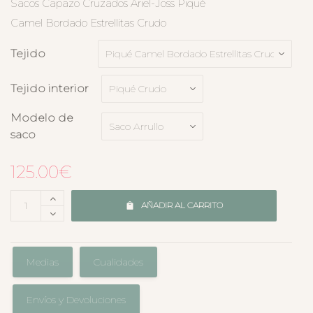
Sacos Capazo Cruzados Ariel-Joss Piqué
Camel Bordado Estrellitas Crudo
Tejido
Tejido interior
Modelo de
saco
125.00
€
AÑADIR AL CARRITO
Medias
Cualidades
Envíos y Devoluciones