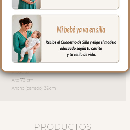
El interior puedes elegir en piqué de
algodón o en pelo corto liso,
El relleno del saquito es micro fibra hueca
para mayor confort del bebé y muy
buena transpirabilidad.
Puedes lavar a mano o en lavadora,
siempre agua fría, jabones no abrasivos y
secado al natural.
Medidas:
Alto 73 cm.
Ancho (cerrado) 39cm
PRODUCTOS