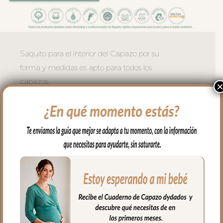
Saquito para el interior del Capazo por su
forma y medidas es apto para todos los
capazos.
Puedes usarlo en el capazo, en la cuna,
en el moisés, para llevar en brazos…
Es un saquito cruzado en los laterales y
en la zona de cabecita va abierto, apto
para todo tipo de capazos.
En los laterales va cerrado con botones y
en la parte de abajo con doble cremallera
para mayor seguridad.
El tejido exterior en piqué bordado; un
piqué de algodón.