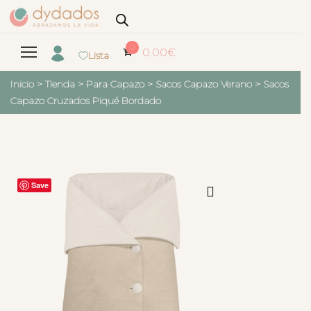
0
0.00
€
Lista
Inicio
>
Tienda
>
Para Capazo
>
Sacos Capazo Verano
>
Sacos
Capazo Cruzados Piqué Bordado
Save