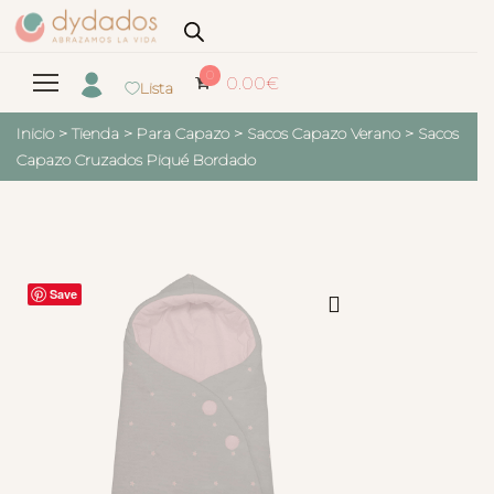
0
0.00
€
Lista
Inicio
>
Tienda
>
Para Capazo
>
Sacos Capazo Verano
>
Sacos
Capazo Cruzados Piqué Bordado
Save