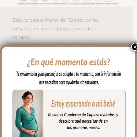
Saquito para el interior del Capazo por su
forma y medidas es apto para todos los
capazos.
Puedes usarlo en el capazo, en la cuna,
en el moisés, para llevar en brazos…
Es un saquito cruzado en los laterales y
en la zona de cabecita con capucha,
apto para todo tipo de capazos.
En los laterales va cerrado con botones y
en la parte de abajo con cremallera para
mayor seguridad.
El tejido exterior en tejido piqué bordado;
un piqué de algodón.
Para el tejido del interior puedes elegir en