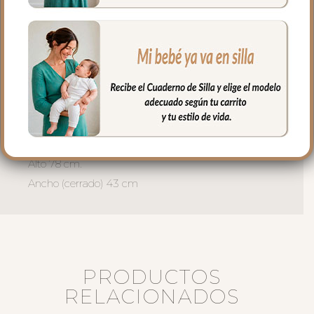
piqué de algodón o en pelo corto liso.
El relleno del saquito es micro fibra hueca
para mayor confort del bebé y muy
buena transpirabilidad.
Puedes lavar a mano o en lavadora,
siempre agua fría, jabones no abrasivos y
secado al natural.
Medidas:
Alto 78 cm.
Ancho (cerrado) 43 cm
PRODUCTOS
RELACIONADOS