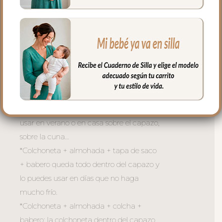
5. Babero o embozo va por encima de la
colcha siempre en el mismo tejido que la
funda y la tapa del saco.
Todas las piezas son independientes para
usar todo el conjunto completo o como
necesites dependiendo del momento y
de la temperatura:
*Sólo la colchoneta + almohada para
usar en verano o en casa sobre el capazo,
sobre la cuna…
*Colchoneta + almohada + tapa de saco
+ babero queda todo dentro del capazo y
lo puedes usar en días que no haga
mucho frío.
*Colchoneta + almohada + colcha +
babero: la colchoneta dentro del capazo