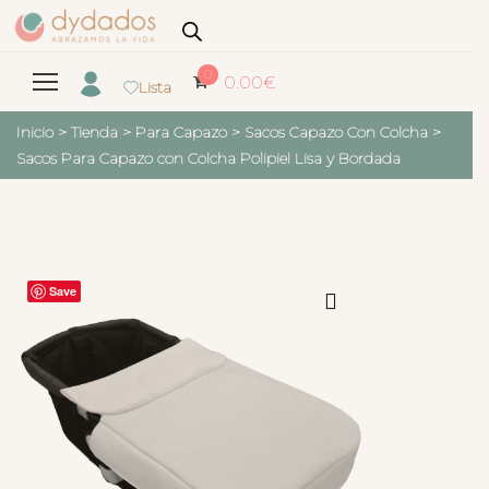
0
0.00
€
Lista
Inicio
>
Tienda
>
Para Capazo
>
Sacos Capazo Con Colcha
>
Sacos Para Capazo con Colcha Polipiel Lisa y Bordada
Save