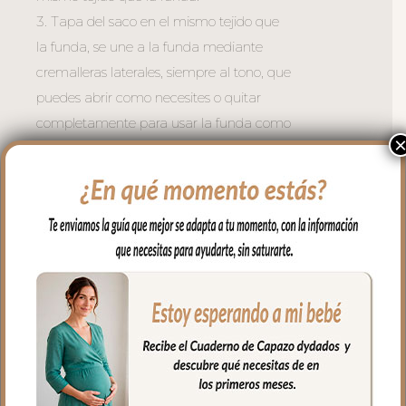
3. Tapa del saco en el mismo tejido que
la funda, se une a la funda mediante
cremalleras laterales, siempre al tono, que
puedes abrir como necesites o quitar
completamente para usar la funda como
colchoneta de capazo. El relleno es micro
fibra hueca para mayor confort del bebé
y muy buena transpirabilidad.
La funda y la tapa del saco quedan
dentro del capazo.
4. Colcha que va por encima del capazo,
cubriendo la parte de arriba del capazo y
los bordes en lateral, es una colcha con
cinturón para que se ajuste mejor. En
tejido polipiel lisa; una polipiel sintética
muy suave y agradable