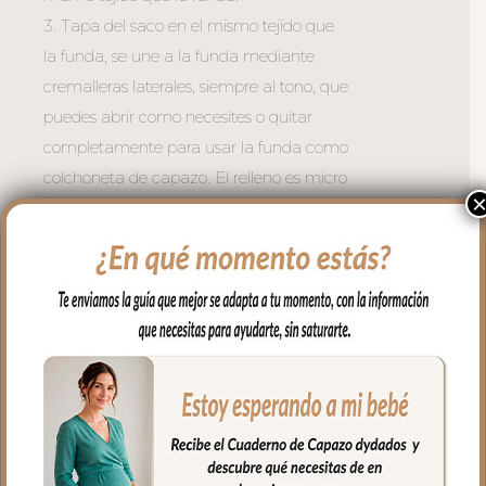
3. Tapa del saco en el mismo tejido que
la funda, se une a la funda mediante
cremalleras laterales, siempre al tono, que
puedes abrir como necesites o quitar
completamente para usar la funda como
colchoneta de capazo. El relleno es micro
fibra hueca para mayor confort del bebé
y muy buena transpirabilidad.
La funda y la tapa del saco quedan
dentro del capazo.
4. Colcha que va por encima del capazo,
cubriendo la parte de arriba del capazo y
los bordes en lateral, es una colcha con
cinturón para que se ajuste mejor. En
tejido polipiel con jaretas en con puntilla
en todo el borde; una polipiel muy suave