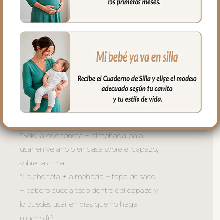
y agradable.
5. Babero o embozo va por encima de la
colcha siempre, en tejido piqué con
bordado de topitos y puntilla en todo el
borde.
6. Todas las piezas son independientes
para usar todo el conjunto completo o
como necesites dependiendo del
momento y de la temperatura:
*Sólo la colchoneta + almohada para
usar en verano o en casa sobre el capazo,
sobre la cuna…
*Colchoneta + almohada + tapa de saco
+ babero queda todo dentro del capazo y
lo puedes usar en días que no haga
mucho frío.