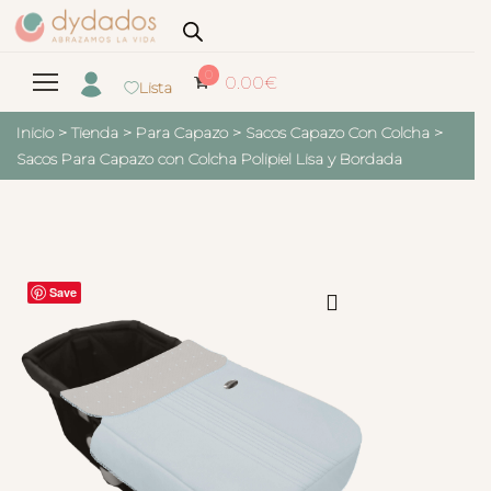
0
0.00
€
Lista
Inicio
>
Tienda
>
Para Capazo
>
Sacos Capazo Con Colcha
>
Sacos Para Capazo con Colcha Polipiel Lisa y Bordada
Save