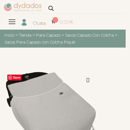
0
0.00
€
Lista
Inicio
>
Tienda
>
Para Capazo
>
Sacos Capazo Con Colcha
>
Sacos Para Capazo con Colcha Piqué
Save