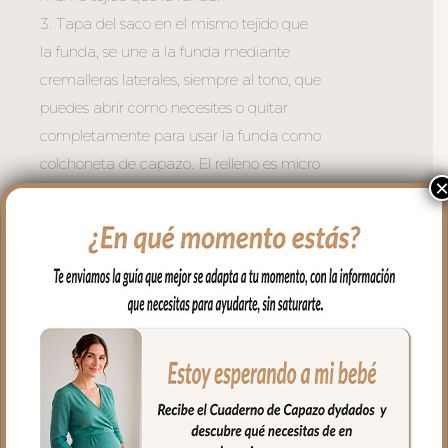
3. Tapa del saco en el mismo tejido que
la funda, se une a la funda mediante
cremalleras laterales, siempre al tono, que
puedes abrir como necesites o quitar
completamente para usar la funda como
colchoneta de capazo. El relleno es micro
fibra hueca para mayor confort del bebé
y muy buena transpirabilidad.
La funda y la tapa del saco quedan
dentro del capazo.
4. Colcha que va por encima del capazo,
cubriendo la parte de arriba del capazo y
los bordes en lateral, es una colcha
amplia; lacitos en las esquinas para
ajustar a la forma del capazo. En tejido
piqué de algodón con jaretas en y