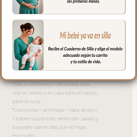
puntilla en todo el borde.
5. Babero o embozo va por encima de la
colcha siempre, en tejido piqué con
bordado de topitos y puntilla en todo el
borde.
6. Todas las piezas son independientes
para usar todo el conjunto completo o
como necesites dependiendo del
momento y de la temperatura:
*Sólo la colchoneta + almohada para
usar en verano o en casa sobre el capazo,
sobre la cuna…
*Colchoneta + almohada + tapa de saco
+ babero queda todo dentro del capazo y
lo puedes usar en días que no haga
mucho frío.