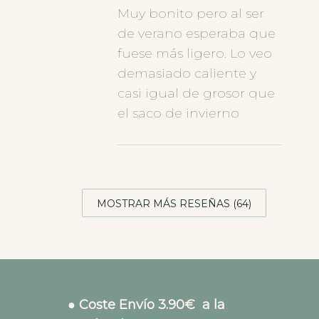
Muy bonito pero al ser
de verano esperaba que
fuese más ligero. Lo veo
demasiado caliente y
casi igual de grosor que
el saco de invierno
MOSTRAR MÁS RESEÑAS (64)
● Coste Envío 3.90€ a la