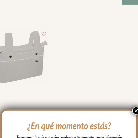
ado por la tarde, 
do fotos y vídeos de 
las, ofreciendo 
es, consejo...Lo dicho, 
endas y luego están 
ipo de empresas en las 
 gusto gastar el 
o
569 Bolsos Leslie
iqué Jaretas Gris