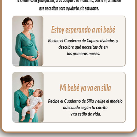
untilla y Topitos
Crudo
62.50
€
Desde:
Seleccionar opciones