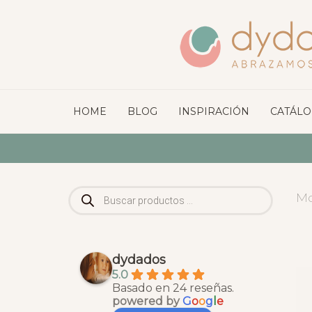
HOME
BLOG
INSPIRACIÓN
CATÁL
Búsqueda
Mo
de
productos
dydados
5.0
Basado en 24 reseñas.
powered by
G
o
o
g
l
e