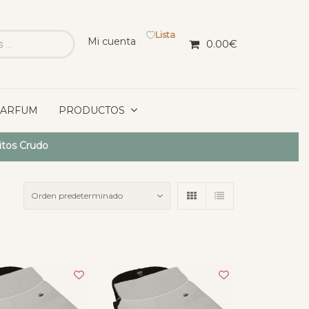
Lista
Mi cuenta
0.00
€
PARFUM
PRODUCTOS
pitos Crudo