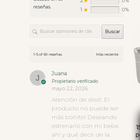
2
0%
un sáb
reseñas.
envian
1
0%
las te
opcion
Buscar
hay ti
este t
que da
diner
1-5 of 69 reseñas
Juana
Propietario verificado
mayo 22, 2026
Atención de diez!. El
producto no puede ser
más bonito! Deseando
estrenarlo con mi bebe.
1
ah! y qué decir de la
P