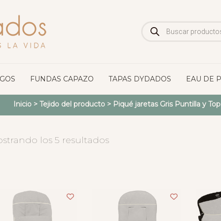
Búsqueda
de
productos
OGOS
FUNDAS CAPAZO
TAPAS DYDADOS
EAU DE 
Inicio
> Tejido del producto >
Piqué jaretas Gris Puntilla y To
strando los 5 resultados